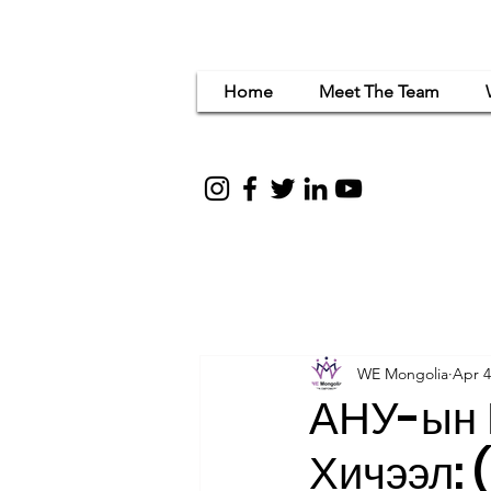
Home
Meet The Team
Women Em
for c
WE Mongolia
Apr 4
АНУ-ын 
Хичээл: 