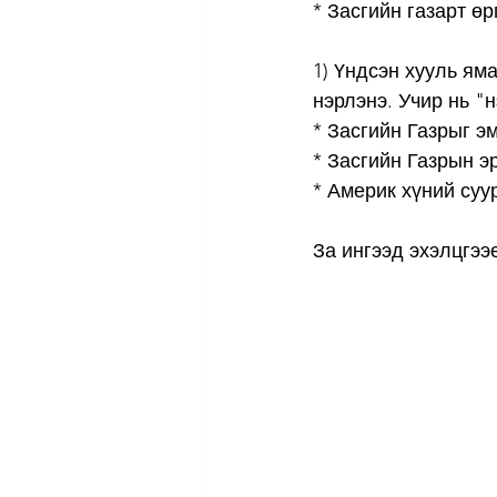
* Засгийн газарт ө
1) Үндсэн хууль яма
нэрлэнэ. Учир нь "н
* Засгийн Газрыг э
* Засгийн Газрын эр
* Америк хүний суу
За ингээд эхэлцгээе