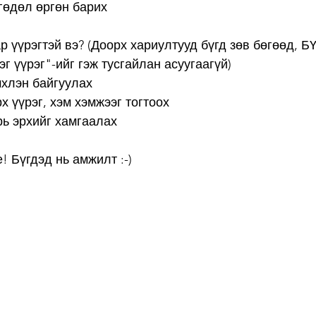
ргөдөл өргөн барих
р үүрэгтэй вэ? (Доорх хариултууд бүгд зөв бөгөөд, Б
эг үүрэг"-ийг гэж тусгайлан асуугаагүй)
мхлэн байгуулах
х үүрэг, хэм хэмжээг тогтоох
рь эрхийг хамгаалах
! Бүгдэд нь амжилт :-)