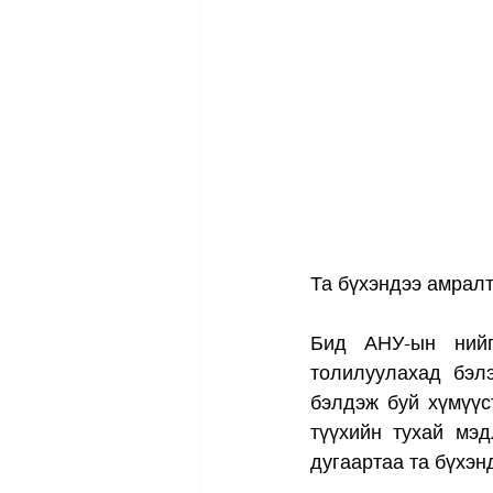
Та бүхэндээ амрал
Бид АНУ-ын нийг
толилуулахад бэл
бэлдэж буй хүмүүс
түүхийн тухай мэд
дугаартаа та бүхэн