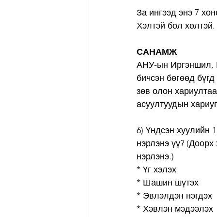
За ингээд энэ 7 хон
Хэлтэй бол хөлтэй.
САНАМЖ
АНУ-ын Иргэншил, 
бичсэн бөгөөд бүгд 
зөв олон хариултаас
асуултуудын хариуг
6) Үндсэн хуулийн 
нэрлэнэ үү? (Доорх
нэрлэнэ.)
* Үг хэлэх
* Шашин шүтэх
* Эвлэлдэн нэгдэх
* Хэвлэн мэдээлэх