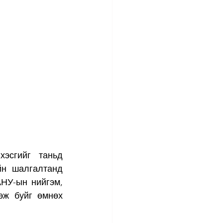
эсгийг таньд 
н шалгалтанд 
НУ-ын нийгэм, 
эж буйг өмнөх 