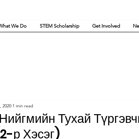
What We Do
STEM Scholarship
Get Involved
Ne
powerment Mongolia is a women-led nonprofit organization that is exclusively or
haritable and educational purposes under Article 501(c)(3) of the Internal Revenue C
, 2020
1 min read
Нийгмийн Тухай Түргэвч
(2-р Хэсэг)