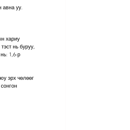
н авна уу.
н хариу 
тэст нь буруу, 
ь: 1,6-р 
юу эрх чөлөөг 
 сонгон 