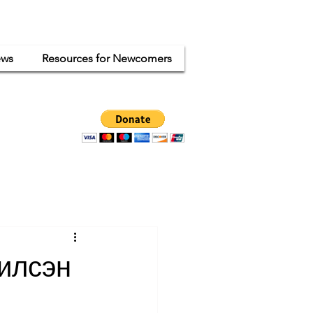
ws
Resources for Newcomers
ganized
ode.
илсэн