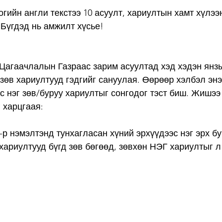
огийн англи текстээ 10 асуулт, хариултын хамт хүлээ
 Бүгдэд нь амжилт хүсье!
Цагаачлалын Газраас зарим асуултад хэд хэдэн янзы
зөв хариултууд гэдгийг сануулая. Өөрөөр хэлбэл энэ 
 нэг зөв/буруу хариултыг сонгодог тэст биш. Жишээ н
 харцгаая:
1-р нэмэлтэнд тунхагласан хүний эрхүүдээс нэг эрх бу
 хариултууд бүгд зөв бөгөөд, зөвхөн НЭГ хариултыг л