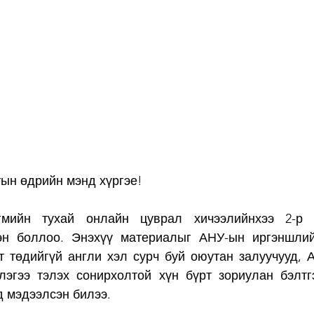
тын өдрийн мэнд хүргэе!
мийн тухай онлайн цуврал хичээлийнхээ 2-р х
эн боллоо. Энэхүү материалыг АНУ-ын иргэншлий
т төдийгүй англи хэл сурч буй оюутан залуучууд, А
лэгээ тэлэх сонирхолтой хүн бүрт зориулан бэлтг
д мэдээлсэн билээ.