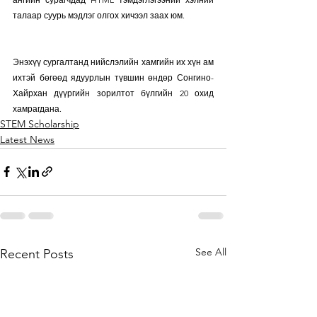
талаар суурь мэдлэг олгох хичээл заах юм.
Энэхүү сургалтанд нийслэлийн хамгийн их хүн ам 
ихтэй бөгөөд ядуурлын түвшин өндөр Сонгино-
Хайрхан дүүргийн зорилтот бүлгийн 20 охид 
хамрагдана. 
STEM Scholarship
Latest News
See All
Recent Posts