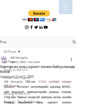
Post
All Posts
WE Mongolia
All Posts
Apr 12, 2022
1 min read
Хамтарсан зуны сургалт зохион байгуулахаар
Study in the U.S
болов
Updated:
Oct 11, 2022
Know Your Rights!
WE Mongolia TББ-ын 
“STEM салбарт охидыг 
WE Events
дэмжих”
 тэтгэлэгт хөтөлбөрийн хүрээнд МУИС-
ийн мэдээлэл, компьютерийн ухааны тэнхим, 
Driving in the U.S
СХД-ийн Тамгын газартай хамтран ахлах ангийн 
Finance, Tax, Real Estate
охидод зориулсан зуны сургалт зохион 