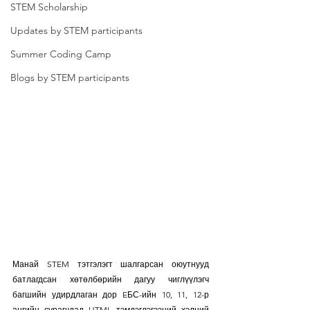
STEM Scholarship
Updates by STEM participants
Summer Coding Camp
Blogs by STEM participants
Манай STEM тэтгэлэгт шалгарсан оюутнууд 
батлагдсан хөтөлбөрийн дагуу чиглүүлэгч 
багшийн удирдлаган дор EБС-ийн 10, 11, 12-р 
ангийн сурагчдад HTML тэмдэглэгээний хэлний 