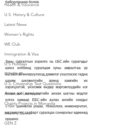
байгуулахаар болов.
Health & Insurance
U.S. History & Culture
Latest News
Women's Rights
WE Club
Immigration & Visa
Зуны сургалтын зорилго нь EБС-ийн сурагчдыг 
U.S Holidays
шинэ хоббинд суралцаж зуны амралтаа үр 
COVID-19
бүтээлтэй өнгөрүүлэхэд дэмжлэг үзүүлэхээс гадна 
цахим шилжилтийн эринд хамгийн их 
U.S. Citizenship Test Questions
хэрэгцээтэй, үнэлэмж өндөр мэргэжлүүдийн нэг 
American Literature
болох вэб хөгжүүлэлтийн анхан шатны мэдлэг 
олгох замаар ЕБС-ийн ахлах ангийн охидыг 
Chairty Projects in Mongolia
STEM (шинжлэх ухаан, технологи, инженерчлэл, 
математик) салбарт суралцах сонирхлыг өдөөхөд 
Intern's Corner
оршино.
GEN Z