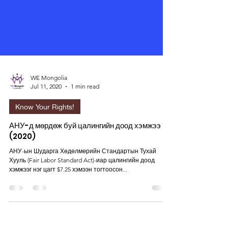
WE Mongolia
Jul 11, 2020
1 min read
Know Your Rights!
АНУ-д мөрдөж буй цалингийн доод хэмжээ
(2020)
АНУ-ын Шударга Хөдөлмөрийн Стандартын Тухай
Хууль (Fair Labor Standard Act)-иар цалингийн доод
хэмжээг нэг цагт $7.25 хэмээн тогтоосон...