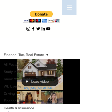
Blog
Finance, Tax, Real Estate
All Posts
Study in the U.S
Know Your Rights!
Load video
WE Events
Driving in the U.S
Finance, Tax, Real Estate
Health & Insurance