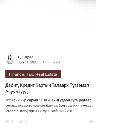
Ц. Сараа
Jun 11, 2020
4 min read
Finance, Tax, Real Estate
Дэбит, Кредит Картын Талаарх Түгээмэл
Асуултууд
2020 оны 6-р сарын 11 Та АНУ-д удаан хугацаагаар
суурьшихаар төлөвлөж байгаа бол зээлийн түүхээ
(credit history) эртнээс үүсгэхийг зөвлөж...