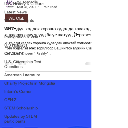
WE Mongolia
U.S. History & Culture
Mar 31, 2021
1 min read
Latest News
WE Club
Women's Rights
АНУ-д үл хөдлөх хөрөнгө худалдан авахад
WE Club
анхаарах асуудлууд ба үе шатууд (1-р хэсэг)
Immigration & Visa
АНУ-д үл хөдлөх хөрөнгө худалдан авахтай холбоотой
U.S Holidays
товч мэдээлэл өгөх зорилгоор Вашингтон мужийн Сиатл
COVID-19
хот дахь "Chosen 1 Reality"...
U.S. Citizenship Test
Questions
American Literature
Chairty Projects in Mongolia
Intern's Corner
GEN Z
STEM Scholarship
Updates by STEM
participants