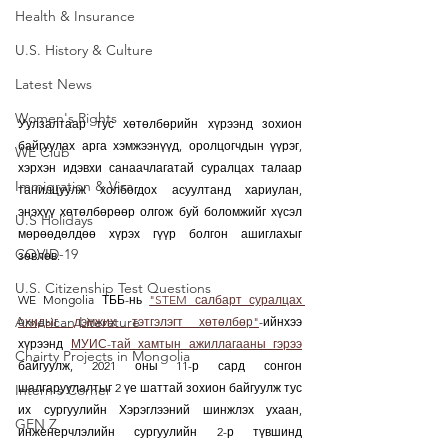
Health & Insurance
U.S. History & Culture
Latest News
Women's Rights
Уулзалтаар тус хөтөлбөрийн хүрээнд зохион 
байгуулах арга хэмжээнүүд, оролцогчдын үүрэг, 
WE Club
хэрхэн идэвхи санаачлагатай суралцах талаар 
Immigration & Visa
танилцуулж холбогдох асуултанд хариулан, 
энэхүү хөтөлбөрөөр олгож буй боломжийг хүсэл 
U.S Holidays
мөрөөдөлдөө хүрэх гүүр болгон ашиглахыг 
COVID-19
зөвлөв. 
U.S. Citizenship Test Questions
WE Mongolia ТББ-нь 
"STEM салбарт суралцах 
American Literature
охидыг дэмжих тэтгэлэгт хөтөлбөр"
-ийнхээ 
хүрээнд 
МУИС-тай хамтын ажиллагааны гэрээ
Chairty Projects in Mongolia
байгуулж, 2021 оны 11-р сард сонгон 
шалгаруулалтыг 2 үе шаттай зохион байгуулж тус 
Intern's Corner
их сургуулийн Хэрэглээний шинжлэх ухаан, 
GEN Z
инженерчлэлийн сургуулийн 2-р түвшинд 