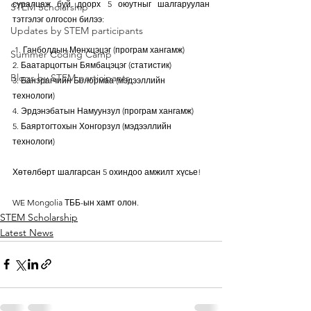
суралцаж буй доорх 5 оюутныг шалгаруулан 
STEM Scholarship
тэтгэлэг олгосон билээ:
Updates by STEM participants
 1. Ганболдын Мөнхцэцэг (програм хангамж) 
Summer Coding Camp
2. Баатарцогтын Бямбацэцэг (статистик) 
Blogs by STEM participants
3. Банзрагчийн Болормаа (мэдээллийн 
технологи) 
4. Эрдэнэбатын Намуунзул (програм хангамж) 
5. Баяртогтохын Хонгорзул (мэдээллийн 
технологи)  
Хөтөлбөрт шалгарсан 5 охиндоо амжилт хүсье!
WE Mongolia ТББ-ын хамт олон.
STEM Scholarship
Latest News