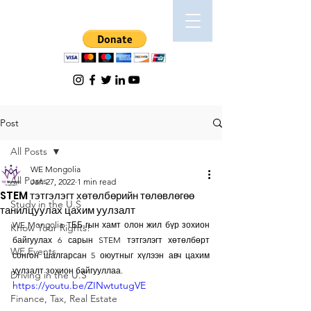
Post
All Posts
WE Mongolia
All Posts
Jan 27, 2022
1 min read
STEM тэтгэлэгт хөтөлбөрийн төлөвлөгөө
Study in the U.S
танилцуулах цахим уулзалт
WE Mongolia TББ-гын хамт олон жил бүр зохион 
Know Your Rights!
байгуулах 6 сарын STEM тэтгэлэгт хөтөлбөрт 
WE Events
сонгон шалгарсан 5 оюутныг хүлээн авч цахим 
уулзалт зохион байгууллаа. 
Driving in the U.S
https://youtu.be/ZINwtutugVE
Finance, Tax, Real Estate