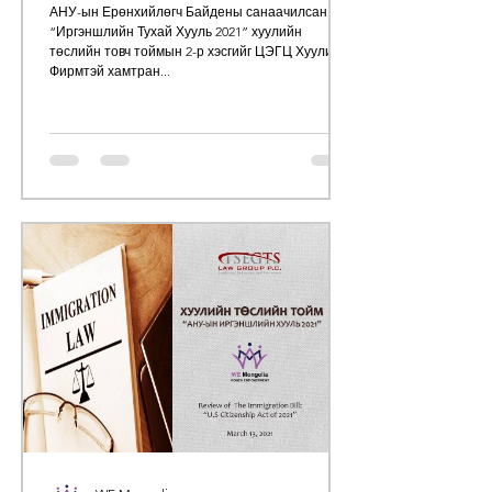
АНУ-ын Ерөнхийлөгч Байдены санаачилсан
“Иргэншлийн Тухай Хууль 2021” хуулийн
төслийн товч тоймын 2-р хэсгийг ЦЭГЦ Хуулийн
Фирмтэй хамтран...