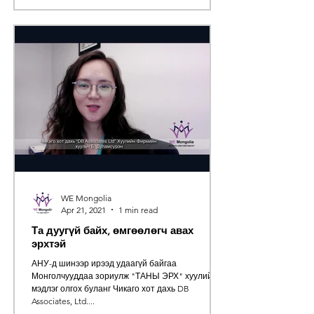
WE Mongolia
Apr 21, 2021
1 min read
Та дуугүй байх, өмгөөлөгч авах
эрхтэй
АНУ-д шинээр ирээд удаагүй байгаа
Монголчууддаа зориулж "ТАНЫ ЭРХ" хуулийн
мэдлэг олгох буланг Чикаго хот дахь DB
Associates, Ltd....