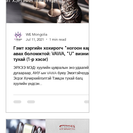
WE Mongolia
Jul 11, 2021
1 min read
Гэмт хэргийн хохирогч "ногоон карт"
авах боломжтой: VAWA, "U" визний
тухай (1-р хэсэг)
ЭРХЭЭ МЭД! хуулийн цувралын энэ удаагийн
дугаараар, АНУ-ын VAWA буюу Эмэгтэйчүүдийн
Эсрэг Хүчирхийлэлтэй Тэмцэх тухай багц
хуулийн үндсэн...