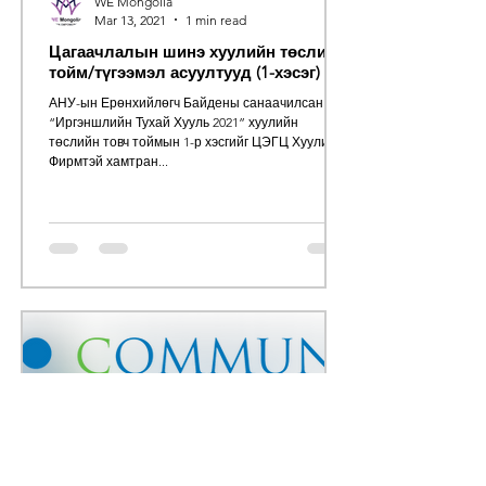
WE Mongolia
Mar 13, 2021
1 min read
Цагаачлалын шинэ хуулийн төслийн
тойм/түгээмэл асуултууд (1-хэсэг)
АНУ-ын Ерөнхийлөгч Байдены санаачилсан
“Иргэншлийн Тухай Хууль 2021” хуулийн
төслийн товч тоймын 1-р хэсгийг ЦЭГЦ Хуулийн
Фирмтэй хамтран...