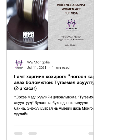
WE Mongolia
Jul 11, 2021
1 min read
Гэмт хэргийн хохирогч "ногоон карт"
авах боломжтой: Түгээмэл асуултууд
(2-р хэсэг)
“Эрхээ Мэд” хуулийн цувралынхаа “Түгээмэл
асуултууд” буланг та бүхэндээ толилуулж
байна. Энэхүү цуврал нь Америк дахь Монгол
хуулийн...