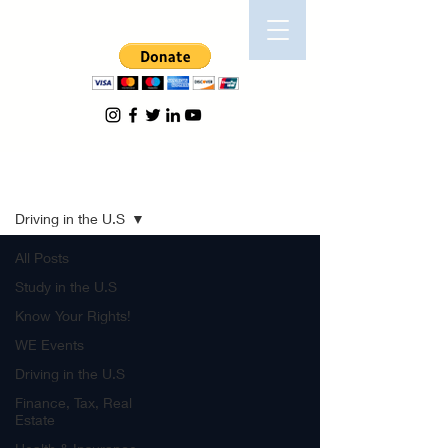
Blog
Driving in the U.S
All Posts
Study in the U.S
Know Your Rights!
WE Events
Driving in the U.S
Finance, Tax, Real
Estate