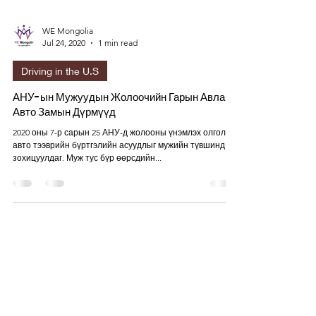
WE Mongolia
Jul 24, 2020
1 min read
Driving in the U.S
АНУ-ын Мужуудын Жолоочийн Гарын Авлага,
Авто Замын Дүрмүүд
2020 оны 7-р сарын 25 АНУ-д жолооны үнэмлэх олголт,
авто тээврийн бүртгэлийн асуудлыг мужийн түвшинд
зохицуулдаг. Муж тус бүр өөрсдийн...