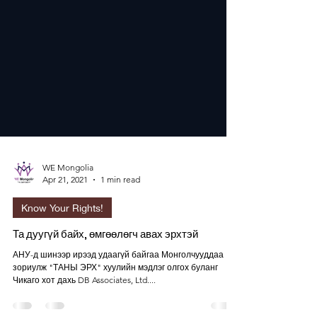
WE Mongolia
Apr 21, 2021
1 min read
Know Your Rights!
Та дуугүй байх, өмгөөлөгч авах эрхтэй
АНУ-д шинээр ирээд удаагүй байгаа Монголчууддаа
зориулж "ТАНЫ ЭРХ" хуулийн мэдлэг олгох буланг
Чикаго хот дахь DB Associates, Ltd....