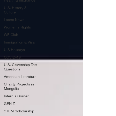
Health & Insurance
U.S. History &
Culture
Latest News
Women's Rights
WE Club
Immigration & Visa
U.S Holidays
COVID-19
U.S. Citizenship Test
Questions
American Literature
Chairty Projects in
Mongolia
Intern's Corner
GEN Z
STEM Scholarship