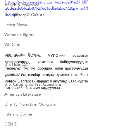
https://video.wixstatic.com/video/a04a29_6fff
Health & Insurance
20de2dc04c2b87927661cdfa42bd/720p/mp4/f
ile.mp4
U.S. History & Culture
Latest News
Women's Rights
WE Club
Immigration & Visa
Нээлтийн ёслолд МУИС-ийн эрдэмтэн 
профессорууд, хамтрагч байгууллагуудын 
U.S Holidays
төлөөлөл тус тус оролцож, олон шалгууруудыг 
COVID-19
даван STEM салбарт охидыг дэмжих хөтөлбөрт 
сонгон шалгарсан дараах 8 оюутанд баяр хүргэн 
U.S. Citizenship Test Questions
тэтгэлэгийн батламж гардууллаа.
American Literature
Chairty Projects in Mongolia
Intern's Corner
GEN Z