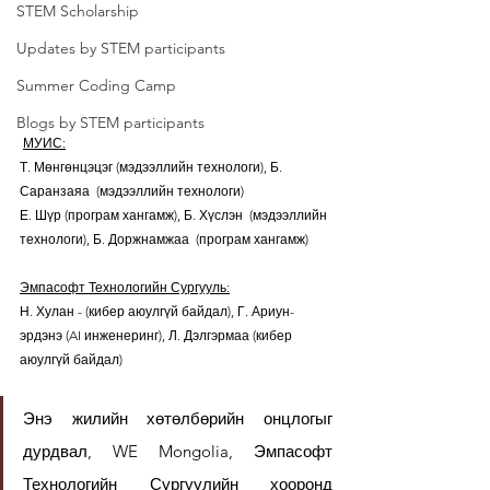
STEM Scholarship
Updates by STEM participants
Summer Coding Camp
Blogs by STEM participants
МУИС:
Т. Мөнгөнцэцэг (мэдээллийн технологи), Б. 
Саранзаяа  (мэдээллийн технологи)
Е. Шүр (програм хангамж), Б. Хүслэн  (мэдээллийн 
технологи), Б. Доржнамжаа  (програм хангамж)
Эмпасофт Технологийн Сургууль:
Н. Хулан - (кибер аюулгүй байдал), Г. Ариун-
эрдэнэ (AI инженеринг), Л. Дэлгэрмаа (кибер 
аюулгүй байдал)
Энэ жилийн хөтөлбөрийн онцлогыг 
дурдвал, WE Mongolia, Эмпасофт 
Технологийн Сургуулийн хооронд 