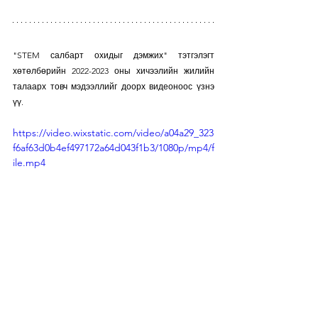
"STEM салбарт охидыг дэмжих" тэтгэлэгт 
хөтөлбөрийн 2022-2023 оны хичээлийн жилийн 
талаарх товч мэдээллийг доорх видеоноос үзнэ 
үү.
https://video.wixstatic.com/video/a04a29_323
f6af63d0b4ef497172a64d043f1b3/1080p/mp4/f
ile.mp4