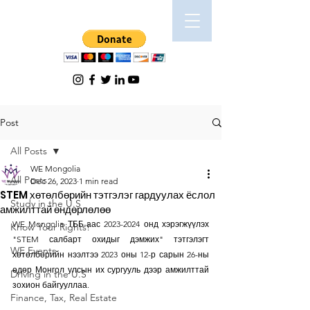
Post
All Posts
WE Mongolia
All Posts
Dec 26, 2023
1 min read
STEM хөтөлбөрийн тэтгэлэг гардуулах ёслол
Study in the U.S
амжилттай өндөрлөлөө
WE Mongolia ТББ-аас 
2023-2024 онд хэрэгжүүлэх 
Know Your Rights!
"STEM салбарт охидыг дэмжих" тэтгэлэгт 
WE Events
хөтөлбөрийн 
нээлтээ 2023 оны 12-р сарын 26-ны 
өдөр Монгол улсын их сургууль дээр амжилттай 
Driving in the U.S
зохион байгууллаа.
Finance, Tax, Real Estate