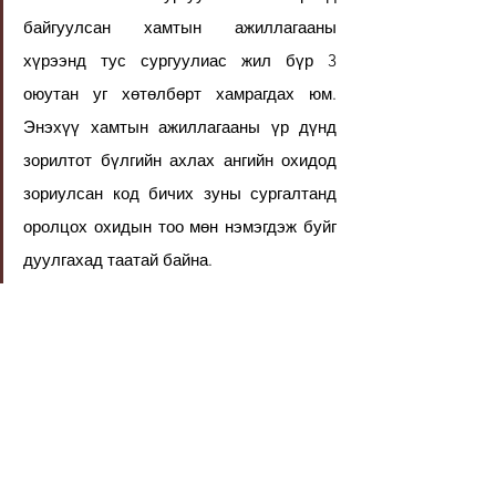
байгуулсан хамтын ажиллагааны 
хүрээнд тус сургуулиас жил бүр 3 
оюутан уг хөтөлбөрт хамрагдах юм. 
Энэхүү хамтын ажиллагааны үр дүнд 
зорилтот бүлгийн ахлах ангийн охидод 
зориулсан код бичих зуны сургалтанд 
оролцох охидын тоо мөн нэмэгдэж буйг 
дуулгахад таатай байна. 