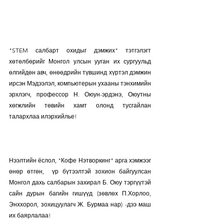
"STEM салбарт охидыг дэмжих" тэтгэлэгт 
хөтөлбөрийг Монгол улсын ууган их сургуульд 
өлгийдөн авч, өнөөдрийн түвшинд хүртэл дэмжин 
ирсэн 
Мэдээлэл, компьютерын ухааны тэнхимийн 
эрхлэгч, профессор Н. Оюун-эрдэнэ, Оюутны 
хөгжлийн төвийн хамт олонд тусгайлан 
талархлаа илэрхийлье! 
Нээлтийн ёслол, "Кофе Нэтворкинг" арга хэмжээг 
өнөр өтгөн,  үр бүтээлтэй зохион байгуулсан 
Монгол дахь салбарын захирал Б. Оюу тэргүүтэй 
сайн дурын багийн гишүүд (зөвлөх П.Хорлоо, 
Энххорол, зохицуулагч Ж. Бурмаа нар) -дээ маш 
их баярлалаа! 