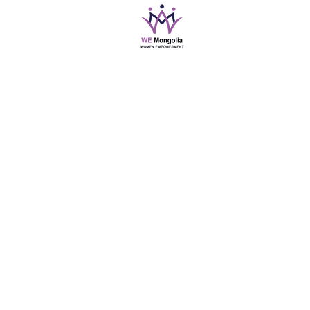
@2019-2026 Women Empowerment Mongolia
All Rights Reserved
info@wemongolia.org