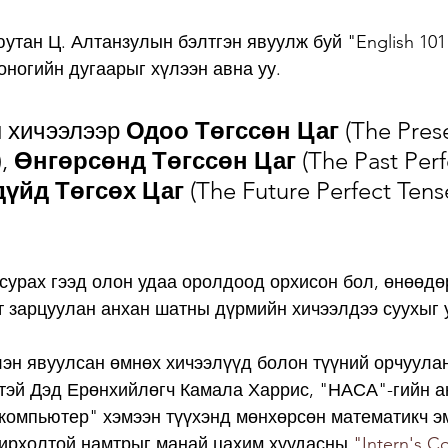
тан Ц. Алтанзулын бэлтгэн явуулж буй "English 101 w
оногийн дугаарыг хүлээн авна уу.  
 хичээлээр 
Одоо Төгссөн Цаг 
(The Pres
, 
Өнгөрсөнд Төгссөн Цаг
 (The Past Perf
үйд Төгсөх Цаг
 (The Future Perfect Tens
 сурах гээд олон удаа оролдоод орхисон бол, өнөөдө
т зарцуулан анхан шатны дүрмийн хичээлдээ суухыг у
эн явуулсан өмнөх хичээлүүд болон түүний орчуулан
тэй Дэд Ерөнхийлөгч Камала Харрис, "НАСА"-гийн ан
компьютер" хэмээн түүхэнд мөнхөрсөн математикч эм
ирхолтой намтрыг манай цахим хуудасны 
"Intern's C