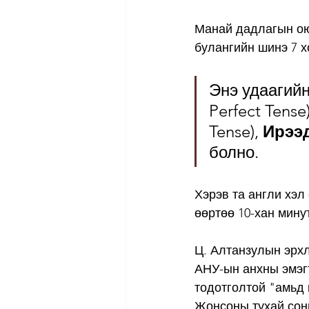
Манай дадлагын оюу
булангийн шинэ 7 х
Энэ удаагийн
Perfect Tense)
Tense), 
Ирээд
болно.   
Хэрэв та англи хэл
өөртөө 10-хан мину
Ц. Алтанзулын эрхл
АНУ-ын анхны эмэг
тодотголтой "амьд 
Жонсоны тухай сон