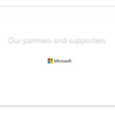
"English 101 with Zulaa"
(1-р хичээл)
Our partners and supporters