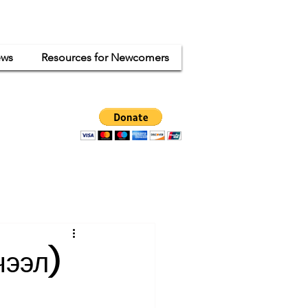
ws
Resources for Newcomers
ganized
ode.
чээл)