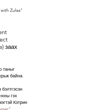
ith Zulaa"  
ent 
ect 
e) заах 
р таныг 
рьж байна.    
 бэлтгэсэн 
хны гэх 
эгтэй Кэтрин 
orner" 