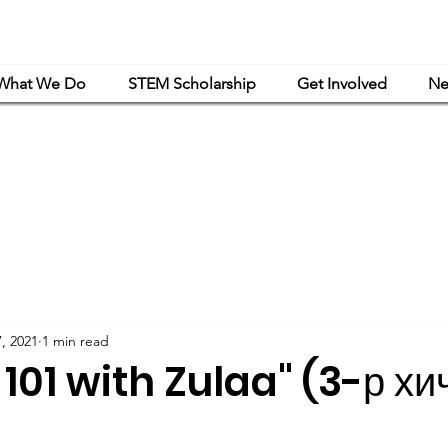
What We Do
STEM Scholarship
Get Involved
Ne
powerment Mongolia is a women-led nonprofit organization that is exclusively or
haritable and educational purposes under Article 501(c)(3) of the Internal Revenue C
, 2021
1 min read
 101 with Zulaa" (3-р хи