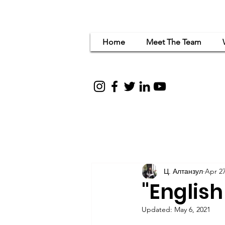
Home
Meet The Team
Women Em
for c
Ц. Алтанзул
Apr 27
"English
Updated:
May 6, 2021