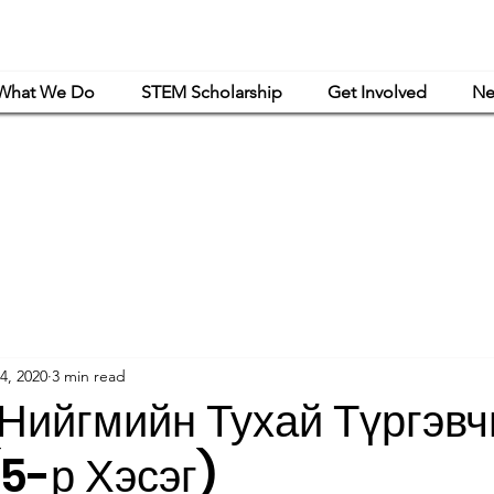
What We Do
STEM Scholarship
Get Involved
Ne
powerment Mongolia is a women-led nonprofit organization that is exclusively or
haritable and educational purposes under Article 501(c)(3) of the Internal Revenue C
4, 2020
3 min read
Нийгмийн Тухай Түргэвч
(5-р Хэсэг)