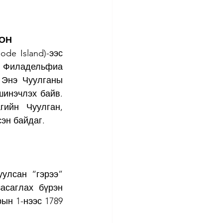
ХОН
e Island)-ээс 
 Филадельфиа 
 Энэ Чуулганы 
шинэчлэх байв. 
ийн Чуулган, 
эн байдаг.
лсан “гэрээ” 
саглах бүрэн 
ын 1-нээс 1789 