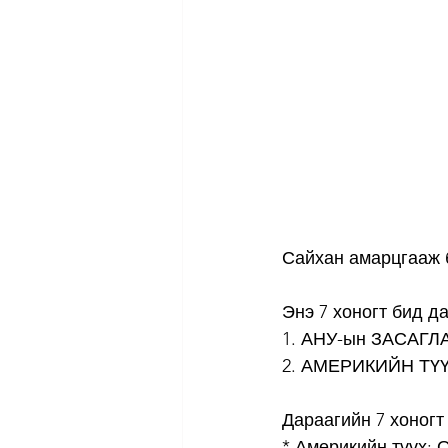
Сайхан амарцгааж 
Энэ 7 хоногт бид д
1. АНУ-ын ЗАСАГЛАЛ
2. АМЕРИКИЙН ТҮҮХ:
Дараагийн 7 хоногт
* Америкийн түүх: 