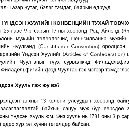
ал: Газар нутаг, бэлэг тэмдэг, баярын өдрүүд
Н ҮНДСЭН ХУУЛИЙН КОНВЕНЦИЙН ТУХАЙ ТОВЧ
 25-наас 9-р сарын 17-ны хооронд Род Айлэнд (Rhod
олони мужийн төлөөлөгчид Пеннсилваниа мужийн
ийн Чуулганд (Constitution Convention) оролцсон.
рацийн Үндсэн Хуулийг (Articles of Confederation) 
улийн Чуулганыг түүх сурвалжид Филадельфиаг
 Филадельфигийн Дээд Чуулган гэх мэтээр тэмдэглэс
дсэн Хууль гэж юу вэ?
элдсэн анхны 13 колони улсуудын хооронд байгуу
засаглаглалтай байхын сацуу муж бүр өөрсдөө за
хны Үндсэн Хууль юм. Энэ хууль нь 1781 оны 3-р сар
й өдөр хүртэл хүчин төгөлдөр байсан.