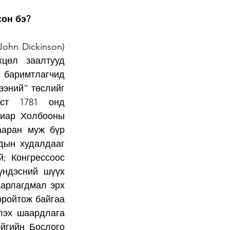
он бэ?
hn Dickinson) 
цөл заалтууд 
 баримтлагчид 
эний” төслийг 
ст 1781 онд 
иар Холбооны 
ааран муж бүр 
дын худалдааг 
; Конгрессоос 
үндэсний шүүх 
арлагдмал эрх 
ройтож байгаа 
эх шаардлага 
йгийн Бослого 