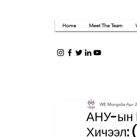
Home
Meet The Team
Women Em
for c
WE Mongolia
Apr 2
АНУ-ын 
Хичээл: 