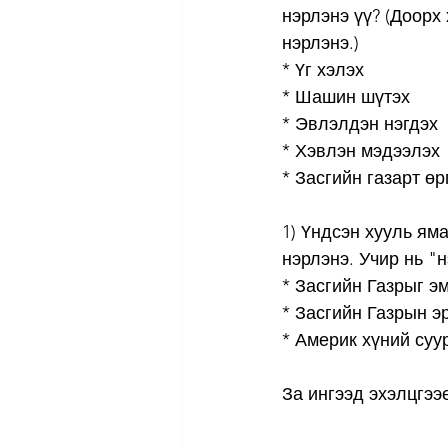
нэрлэнэ үү? (Доорх
нэрлэнэ.)
* Үг хэлэх
* Шашин шүтэх
* Эвлэлдэн нэгдэх
* Хэвлэн мэдээлэх
* Засгийн газарт ө
1) Үндсэн хууль яма
нэрлэнэ. Учир нь "н
* Засгийн Газрыг э
* Засгийн Газрын эр
* Америк хүний суу
За ингээд эхэлцгээе