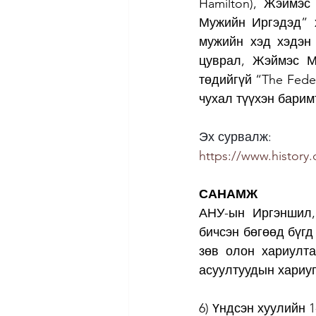
Hamilton), Жэймэ
Мужийн Иргэдэд” х
мужийн хэд хэдэн 
цуврал, Жэймэс М
төдийгүй “The Fede
чухал түүхэн барим
Эх сурвалж:
https://www.history.
САНАМЖ
АНУ-ын Иргэншил,
бичсэн бөгөөд бүгд 
зөв олон хариулта
асуултуудын хариуг
6) Үндсэн хуулийн 