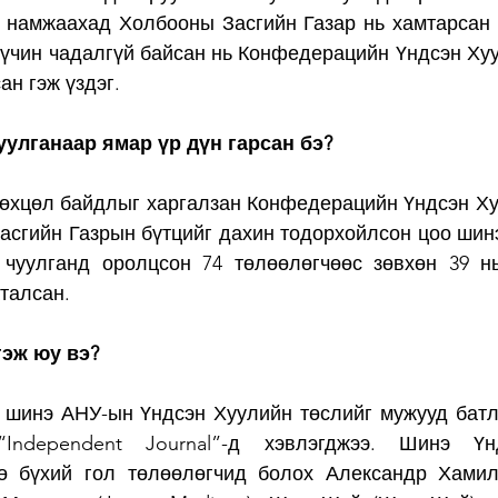
-ыг намжаахад Холбооны Засгийн Газар нь хамтарсан 
хүчин чадалгүй байсан нь Конфедерацийн Үндсэн Хуу
ан гэж үздэг.
улганаар ямар үр дүн гарсан бэ?
нөхцөл байдлыг харгалзан Конфедерацийн Үндсэн Хуу
асгийн Газрын бүтцийг дахин тодорхойлсон цоо шинэ
 чуулганд оролцсон 74 төлөөлөгчөөс зөвхөн 39 н
талсан.
 гэж юу вэ?
д шинэ АНУ-ын Үндсэн Хуулийн төслийг мужууд батл
Independent Journal”-д хэвлэгджээ. Шинэ Үнд
 бүхий гол төлөөлөгчид болох Александр Хамилто