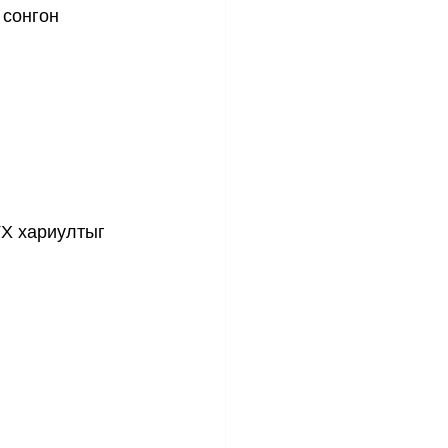
 сонгон 
ҮХ хариултыг 