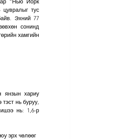
ар “Нью Йорк 
 цувралыг тус 
айв. Эхний 77 
өвхөн сонинд 
төрийн хамгийн 
 янзын хариу 
тэст нь буруу, 
шээ нь: 1,6-р 
юу эрх чөлөөг 