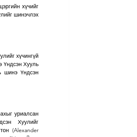
цэргийн хүчийг 
лийг шинэчлэх 
лийг хүчингүй 
 Үндсэн Хууль 
ь шинэ Үндсэн 
ахыг уриалсан 
сэн Хуулийг 
н (Alexander 