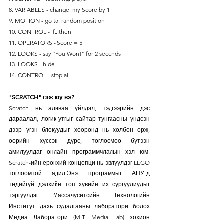
8. VARIABLES - change: my Score by 1
9. MOTION - go to: random position
10. CONTROL - if...then
11. OPERATORS - Score = 5
12. LOOKS - say "You Won!" for 2 seconds
13. LOOKS - hide
14. CONTROL - stop all
"SCRATCH" гэж юу вэ?
Scratch нь аливаа үйлдэл, тэдгээрийн дэс 
дараалал, логик утгыг сайтар тунгаасны үндсэн 
дээр үгэн блокуудыг хооронд нь холбон өрж, 
өөрийн хүссэн дүрс, тоглоомоо бүтээн 
амилуулдаг онлайн программчлалын хэл юм. 
Scratch-ийн ерөнхий концепци нь эвлүүлдэг LEGO 
тоглоомтой адил.Энэ программыг АНУ-д 
төдийгүй дэлхийн топ хувийн их сургуулиудыг 
тэргүүлдэг Массачуситсийн Технологийн 
Институт дахь судалгааны лаборатори болох 
Медиа Лаборатори (MIT Media Lab) зохион 