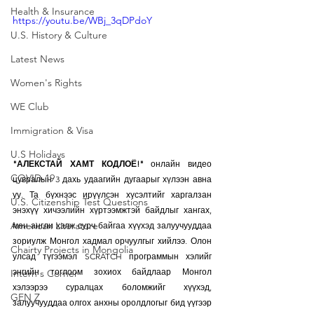
Health & Insurance
https://youtu.be/WBj_3qDPdoY
U.S. History & Culture
Latest News
Women's Rights
WE Club
Immigration & Visa
U.S Holidays
"АЛЕКСТАЙ ХАМТ КОДЛОЁ!"
 онлайн видео 
COVID-19
цувралын 3 дахь удаагийн дугаарыг хүлээн авна 
уу. Та бүхнээс ирүүлсэн хүсэлтийг харгалзан 
U.S. Citizenship Test Questions
энэхүү хичээлийн хүртээмжтэй байдлыг хангах, 
American Literature
мөн англи хэлж сурч байгаа хүүхэд залуучууддаа 
зориулж Монгол хадмал орчуулгыг хийлээ. Олон 
Chairty Projects in Mongolia
улсад түгээмэл SCRATCH программын хэлийг 
энгийн тоглоом зохиох байдлаар Монгол 
Intern's Corner
хэлээрээ суралцах боломжийг хүүхэд, 
GEN Z
залуучууддаа олгох анхны оролдлогыг бид үүгээр 