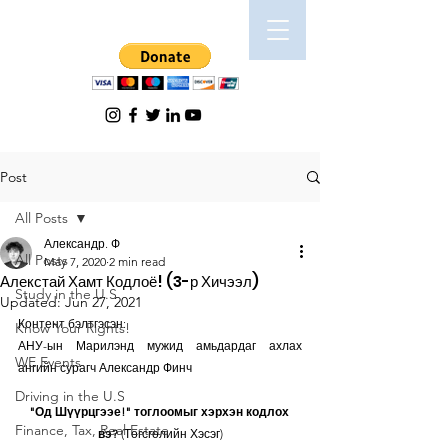
Post
All Posts
Александр. Ф
All Posts
May 7, 2020
2 min read
Алекстай Хамт Кодлоё! (3-р Хичээл)
Study in the U.S
Updated:
Jun 27, 2021
Контент бэлтгэсэн:
Know Your Rights!
АНУ-ын Марилэнд мужид амьдардаг ахлах 
WE Events
ангийн сурагч Александр Финч
Driving in the U.S
"Од Шүүрцгээе!" тоглоомыг хэрхэн кодлох 
Finance, Tax, Real Estate
вэ?
 (Төгсгөлийн Хэсэг)