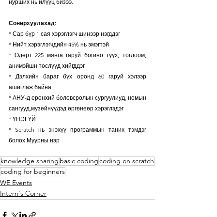
нурших нь илүүц бизээ.
Сонирхуулахад:
* Сар бүр 1 сая хэрэглэгч шинээр нэгддэг
* Нийт хэрэглэгчдийн 45% нь эмэгтэй
* Өдөрт 225 мянга гаруй богино түүх, тоглоом, 
анимэйшн төслүүд хийгддэг
* Дэлхийн бараг бүх оронд 60 гаруй хэлээр 
ашиглаж байна
* АНУ-д ерөнхий боловсролын сургуулиуд, номын 
сангууд,музейнүүдэд өргөнөөр хэрэглэдэг
* ҮНЭГҮЙ
* Scratch нь энэхүү программын таних тэмдэг 
болох Муурны нэр
knowledge sharing
basic coding
coding on scratch
coding for beginners
WE Events
Intern's Corner