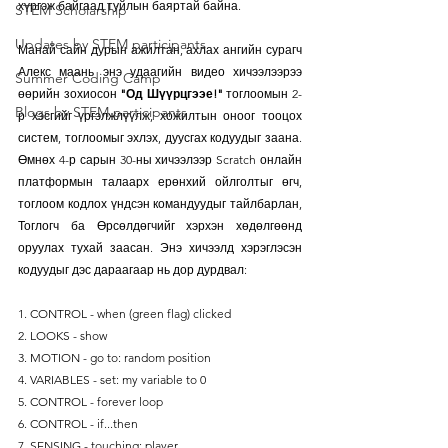
хүргэж байгаад туйлын баяртай байна.
STEM Scholarship
Updates by STEM participants
Манай сайн дурын ажилтан, ахлах ангийн сурагч 
Алекс маань энэ удаагийн видео хичээлээрээ 
Summer Coding Camp
өөрийн зохиосон 
"Од Шүүрцгээе!"
 тоглоомын 2-
Blogs by STEM participants
р хэсгийг үргэлжлүүлж, хожилтын оноог тооцох 
систем, тоглоомыг эхлэх, дуусгах кодуудыг заана. 
Өмнөх 4-р сарын 30-ны хичээлээр Scratch онлайн 
платформын талаарх ерөнхий ойлголтыг өгч, 
тоглоом кодлох үндсэн командуудыг тайлбарлан, 
Тоглогч ба Өрсөлдөгчийг хэрхэн хөдөлгөөнд 
оруулах тухай заасан. Энэ хичээлд хэрэглэсэн 
кодуудыг дэс дараагаар нь дор дурдвал:
1. CONTROL - when (green flag) clicked
2. LOOKS - show
3. MOTION - go to: random position
4. VARIABLES - set: my variable to 0
5. CONTROL - forever loop
6. CONTROL - if...then
7. SENSING - touching: player