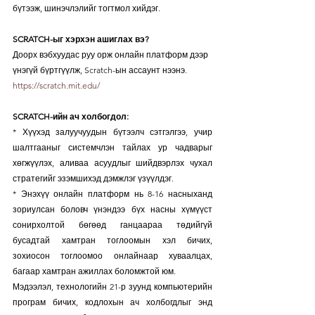
бүтээж, шинэчлэлийг тогтмол хийдэг.
SCRATCH-ыг хэрхэн ашиглах вэ?
Доорх вэбхуудас руу орж онлайн платформ дээр 
үнэгүй бүртгүүлж, Scratch-ын ассаунт нээнэ.
https://scratch.mit.edu/
SCRATCH-ийн ач холбогдол:
* Хүүхэд залуучуудын бүтээлч сэтгэлгээ, учир 
шалтгааныг системчлэн тайлах ур чадварыг 
хөгжүүлэх, аливаа асуудлыг шийдвэрлэх чухал 
стратегийг эзэмшихэд дэмжлэг үзүүлдэг.
* Энэхүү онлайн платформ нь 8-16 насныханд 
зориулсан боловч үнэндээ бүх насны хүмүүст 
сонирхолтой бөгөөд ганцаараа төдийгүй 
бусадтай хамтран тоглоомын хэл бичих, 
зохиосон тоглоомоо онлайнаар хуваалцах, 
багаар хамтран ажиллах боломжтой юм.
Мэдээлэл, технологийн 21-р зуунд компьютерийн 
програм бичих, кодлохын ач холбогдлыг энд 