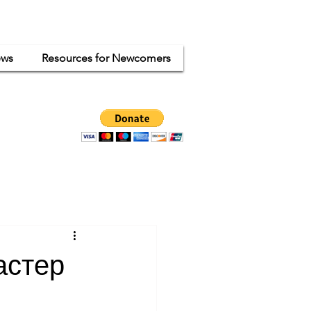
ws
Resources for Newcomers
ganized
ode.
астер