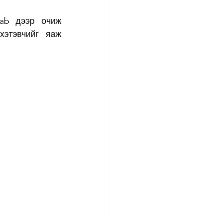
ab дээр очиж 
хэтэвчийг яаж 