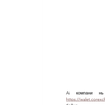
Ai компани н
https://walet.corexc