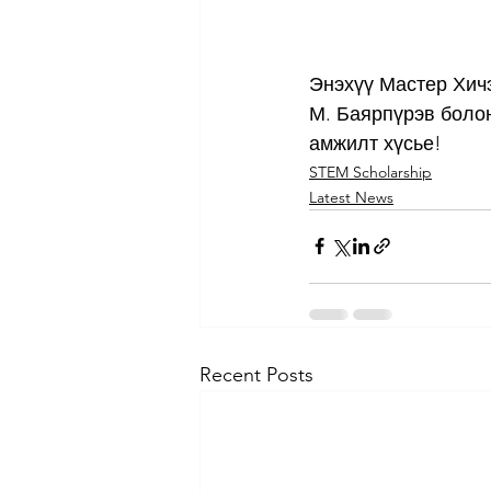
Энэхүү Мастер Хичэ
М. Баярпүрэв болон
амжилт хүсье!
STEM Scholarship
Latest News
Recent Posts