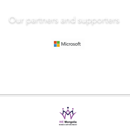
таних” сэдэвт өглөөний цай
Our partners and supporters