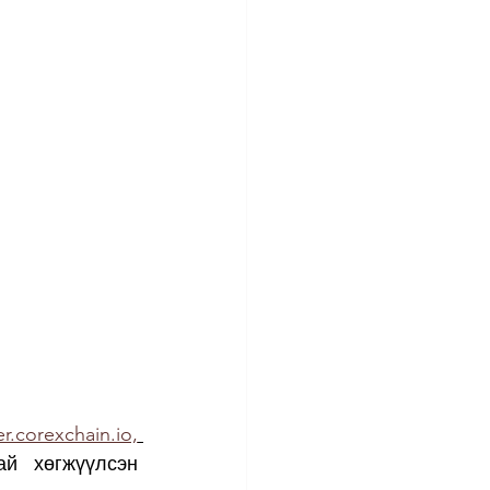
r.corexchain.io,
й хөгжүүлсэн 