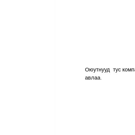
Оюутнууд  тус комп
авлаа.