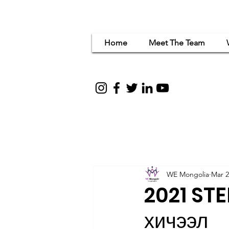
Home
Meet The Team
Women Em
for c
WE Mongolia
Mar 2
2021 STE
хичээл