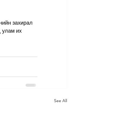
нийн захирал 
 улам их 
See All