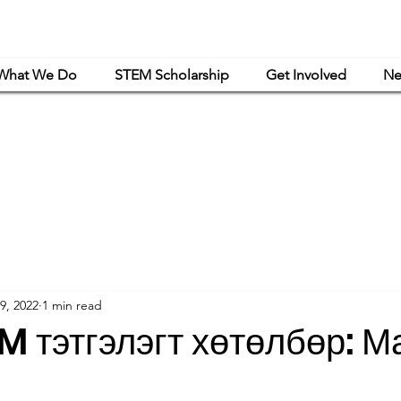
What We Do
STEM Scholarship
Get Involved
Ne
powerment Mongolia is a women-led nonprofit organization that is exclusively or
haritable and educational purposes under Article 501(c)(3) of the Internal Revenue C
9, 2022
1 min read
M тэтгэлэгт хөтөлбөр: М