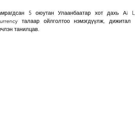
амрагдсан 5 оюутан Улаанбаатар хот дахь Аi L
ocurrency талаар ойлголтоо нэмэгдүүлж, дижитал 
ечлэн танилцав.