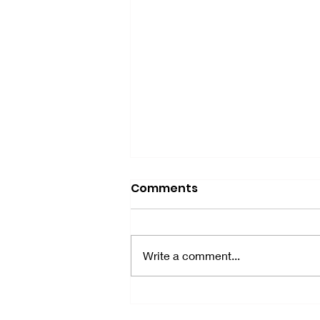
Comments
Write a comment...
2021 STEM тэтгэлэгт
хөтөлбөр: "Охидын