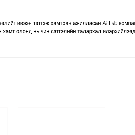
элийг ивээн тэтгэж хамтран ажилласан Аi Lab компа
 хамт олонд нь чин сэтгэлийн талархал илэрхийлээд