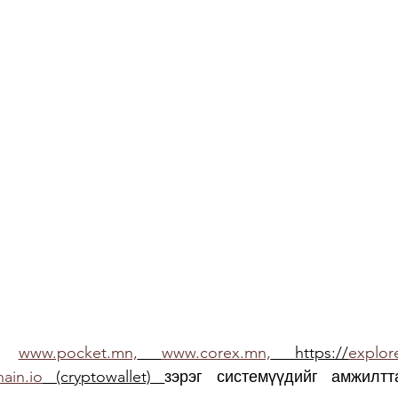
ь 
www.pocket.mn,
www.corex.mn,
 https://
explore
hain.io
 (cryptowallet) 
зэрэг системүүдийг амжилтта