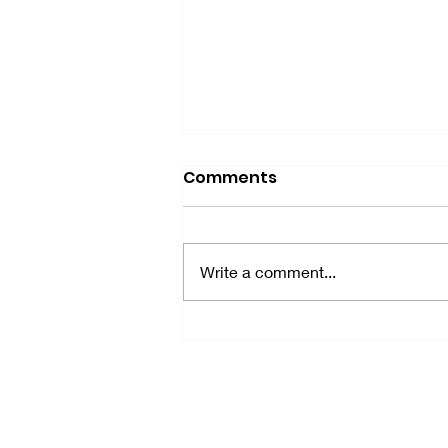
Comments
Write a comment...
"Pro Bono" хуулийн
үйлчилгээ гэж юу вэ?