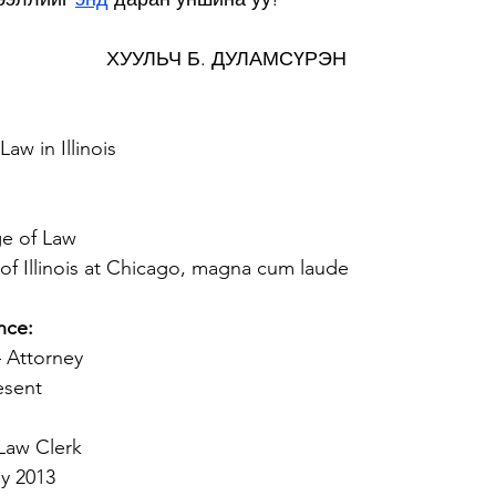
ХУУЛЬЧ Б. ДУЛАМСҮРЭН
aw in Illinois
e of Law
 of Illinois at Chicago, magna cum laude
nce:
– Attorney
esent
Law Clerk
y 2013