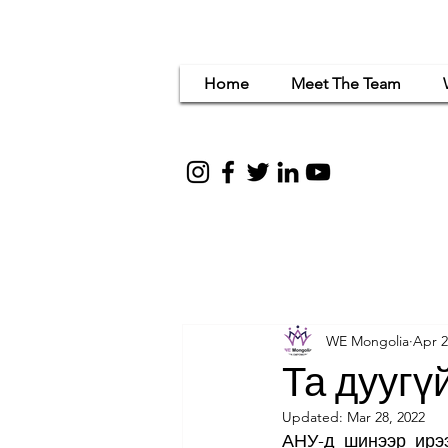
Home
Meet The Team
Women Em
for c
WE Mongolia
Apr 2
Та дуугү
Updated:
Mar 28, 2022
АНУ-д шинээр ирэ