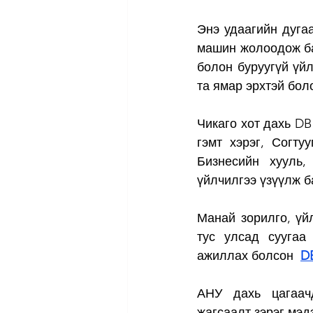
Энэ удаагийн дуга
машин жолоодож ба
болон буруугүй үйл
та ямар эрхтэй бол
Чикаго хот дахь DB
гэмт хэрэг, Согту
Бизнесийн хууль,
үйлчилгээ үзүүлж б
Манай зорилго, үй
тус улсад суугаа
ажиллах болсон  
DB
АНУ дахь цагаачд
жагсаалт зэрэг мэд