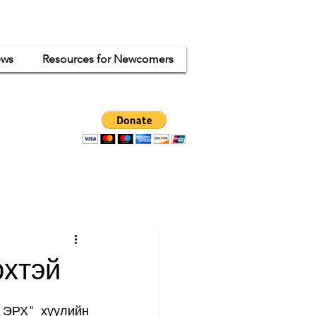
ws
Resources for Newcomers
ganized
ode.
рхтэй
ЭРХ" хуулийн 