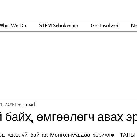
What We Do
STEM Scholarship
Get Involved
Ne
powerment Mongolia is a women-led nonprofit organization that is exclusively or
haritable and educational purposes under Article 501(c)(3) of the Internal Revenue C
1, 2021
1 min read
й байх, өмгөөлөгч авах э
эд удаагүй байгаа Монголчууддаа зориулж "ТАНЫ 