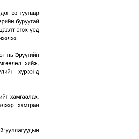
дог согтуугаар 
рийн буруутай 
аалт өгөх үед 
чээлээ. 
эн нь Эрүүгийн 
мгөөлөл хийж, 
лийн хүрээнд 
йг хамгаалах, 
лээр хамтран 
гууллагуудын 