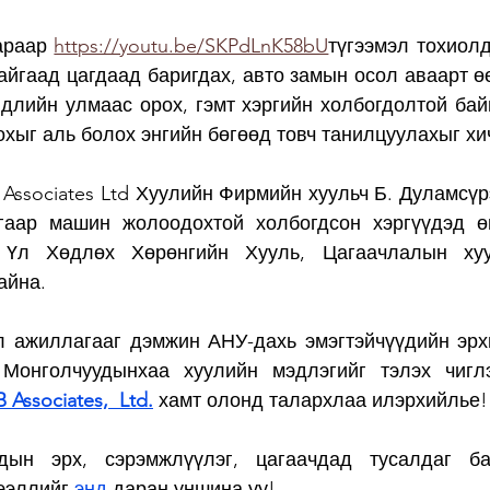
араар 
https://youtu.be/SKPdLnK58bU
түгээмэл тохиолд
йгаад цагдаад баригдах, авто замын осол аваарт өө
длийн улмаас орох, гэмт хэргийн холбогдолтой байц
охыг аль болох энгийн бөгөөд товч танилцуулахыг хи
 Associates Ltd Хуулийн Фирмийн хуульч Б. Дуламсүр
угаар машин жолоодохтой холбогдсон хэргүүдэд ө
 Үл Хөдлөх Хөрөнгийн Хууль, Цагаачлалын хуу
айна. 
л ажиллагааг дэмжин АНУ-дахь эмэгтэйчүүдийн эрхи
 Монголчуудынхаа хуулийн мэдлэгийг тэлэх чиглэ
 Associates,  Ltd.
 хамт олонд талархлаа илэрхийлье!
ын эрх, сэрэмжлүүлэг, цагаачдад тусалдаг бай
ээллийг 
энд
 даран уншина уу!