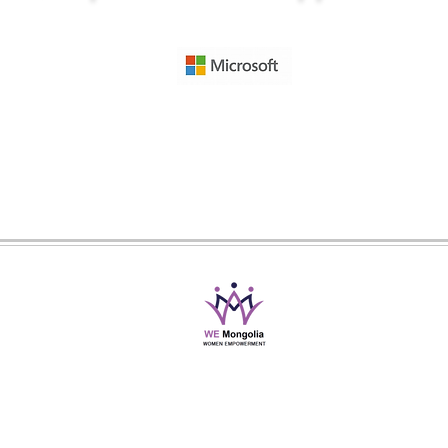
@2019-2026 Women Empowerment Mongolia
All Rights Reserved
info@wemongolia.org