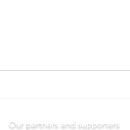
АНУ-д орчуулгын үйлчилгээ
авах иргэний эрхийн тухай
Our partners and supporters