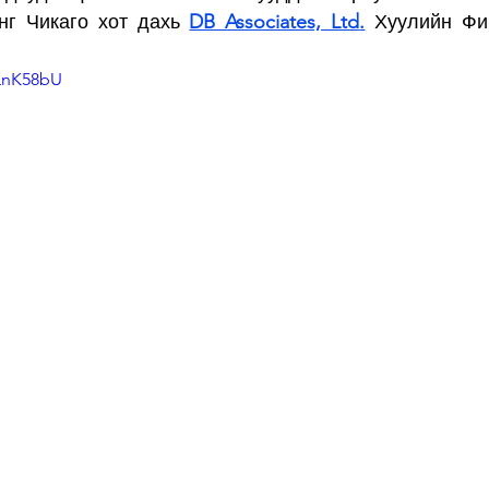
нг Чикаго хот дахь
DB Associates, Ltd
.
Хуулийн Фи
dLnK58bU