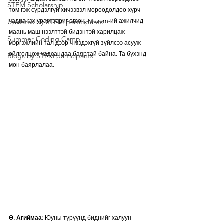
STEM Scholarship
том гэж сүрдэлгүй хичээвэл мөрөөдөлдөө хүрч 
чадна гэх урам зориг өгсөн. Mezorn-ий ажилчид 
Updates by STEM participants
маань маш нээлттэй бидэнтэй харилцаж 
Summer Coding Camp
мэргэжлийн тал дээр ч мэдэхгүй зүйлсээ асууж 
ойлголцож чадсандаа баяртай байна. Та бүхэнд 
Blogs by STEM participants
мөн баярлалаа.
Ө. Агиймаа:
 Юуны түрүүнд биднийг халуун 