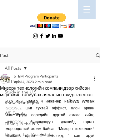
Post
All Posts
STEM Program Particpants
All Posts
Apr 14, 2023
2 min read
Мизорн технологийн компани дээр хийсэн
Study in the U.S
мэргэжил таниулах аялалын тэмдэглэлээс
2009 оны намар 4 инженер найзууд уулзаж 
Know Your Rights!
GOOGLE шиг тухтай оффист, олон арван 
WE Events
инженерүүд өөрсдийн дуртай ажлаа хийж, 
UNICORN бүтээгдэхүүн дэлхийд гаргах 
Driving in the U.S
мөрөөдөлтэй эхэлж байсан "Мезорн технологи" 
Finance, Tax, Real Estate
компани өдгөө 47 ажилчид, 1 сая гаруй 