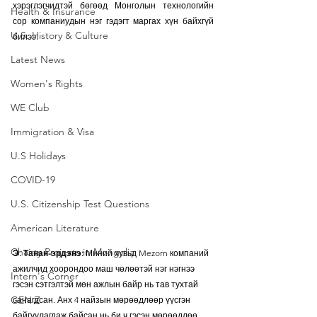
хэрэглэгчидтэй бөгөөд Монголын технологийн 
Health & Insurance
сор компаниудын нэг гэдэгт маргах хүн байхгүй 
U.S. History & Culture
билээ. 
Latest News
Women's Rights
WE Club
Immigration & Visa
U.S Holidays
COVID-19
U.S. Citizenship Test Questions
American Literature
Chairty Projects in Mongolia
Э. Танан-эрдэнэ:
 Миний хувьд Mezorn компаний 
ажилчид хоорондоо маш чөлөөтэй нэг нэгнээ 
Intern's Corner
гэсэн сэтгэлтэй мөн ажлын байр нь тав тухтай 
GEN Z
санагдсан. Анх 4 найзын мөрөөдлөөр үүсгэн 
байгуулагдаж байсан нь би ч гэсэн мөрөөдлөө 