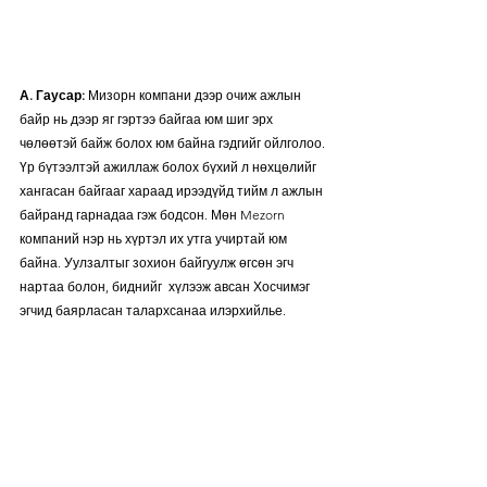
А. Гаусар: 
Мизорн компани дээр очиж ажлын 
байр нь дээр яг гэртээ байгаа юм шиг эрх 
чөлөөтэй байж болох юм байна гэдгийг ойлголоо. 
Үр бүтээлтэй ажиллаж болох бүхий л нөхцөлийг 
хангасан байгааг хараад ирээдүйд тийм л ажлын 
байранд гарнадаа гэж бодсон. Мөн Mezorn 
компаний нэр нь хүртэл их утга учиртай юм 
байна. Уулзалтыг зохион байгуулж өгсөн эгч 
нартаа болон, биднийг  хүлээж авсан Хосчимэг 
эгчид баярласан талархсанаа илэрхийлье.