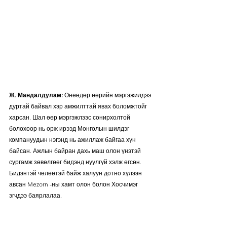
Ж. Мандалдулам:
 Өнөөдөр өөрийн мэргэжилдээ 
дуртай байвал хэр амжилттай явах боломжтойг 
харсан. Шал өөр мэргэжлээс сонирхолтой 
болохоор нь орж ирээд Монголын шилдэг 
компануудын нэгэнд нь ажиллаж байгаа хүн  
байсан. Ажлын байран дахь маш олон үнэтэй 
сургамж зөвөлгөөг бидэнд нуулгүй хэлж өгсөн. 
Бидэнтэй чөлөөтэй байж халуун дотно хүлээн 
авсан Mezorn -ны хамт олон болон Хосчимэг 
эгчдээ баярлалаа.