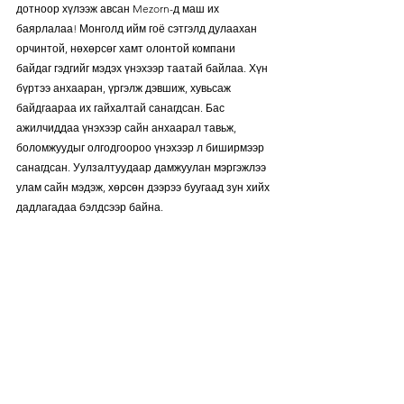
дотноор хүлээж авсан Mezorn-д маш их 
баярлалаа! Монголд ийм гоё сэтгэлд дулаахан 
орчинтой, нөхөрсөг хамт олонтой компани 
байдаг гэдгийг мэдэх үнэхээр таатай байлаа. Хүн 
бүртээ анхааран, үргэлж дэвшиж, хувьсаж 
байдгаараа их гайхалтай санагдсан. Бас 
ажилчиддаа үнэхээр сайн анхаарал тавьж, 
боломжуудыг олгодгоороо үнэхээр л биширмээр 
санагдсан. Уулзалтуудаар дамжуулан мэргэжлээ 
улам сайн мэдэж, хөрсөн дээрээ буугаад зун хийх 
дадлагадаа бэлдсээр байна. 