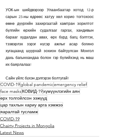
УОК-ын шийдвэрээр Улаанбаатар хотод 12-р 
сарын 23-ны өдрөөс хатуу хөл хорио тогтохоос 
өмнө дүүргийн захиргаатай хамтран зорилтот 
бүлгийн өрхийн судалгааг гаргах, хандивын 
барааг худалдан авах, өрх бүрд багц бэлтгэх, 
тээвэрлэх зэрэг нүсэр ажлыг асар богино 
хугацаанд шуурхай зохион байгуулсан Монгол 
дахь багынхандаа болон гэр бүлийхэнд нь маш 
их баярлалаа!
Сайн үйлс бүхэн дэлгэрэх болтугай!
COVID-19
global pandemic
emergency relief
face masks
КОВИД-19
хүмүүнлэгийн аян
өрх толгойлсон ээжүүд
цар тахлын хариу арга хэмжээ
яаралтай тусламж
COVID-19
Chairty Projects in Mongolia
Latest News