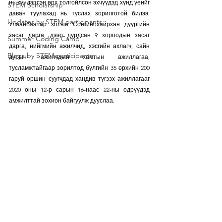
нь хүндэрсэн өрх толгойлсон эхчүүдэд хүнд үеийг 
STEM Scholarship
даван туулахад нь туслах зорилготой билээ. 
Updates by STEM participants
Улаанбаатар хотын Сонгинохайрхан дүүргийн 
засаг дарга, дээр дурдсан 9 хороодын засаг 
Summer Coding Camp
дарга, нийгмийн ажилчид, хэсгийн ахлагч, сайн 
Blogs by STEM participants
дурын ажилчдын хамтын ажиллагаа, 
тусламжтайгаар зорилтод бүлгийн 35 өрхийн 200 
гаруй оршин суугчдад хандив түгээх ажиллагааг 
2020 оны 12-р сарын 16-наас 22-ны өдрүүдэд 
амжилттай зохион байгуулж дууслаа. 