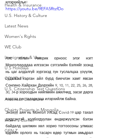
илэрхийлье! 
Health & Insurance
https://youtu.be/9EFA5RtzfDo
U.S. History & Culture
Latest News
Women's Rights
WE Club
Immigration & Visa
Алс холын Америк орноос элэг нэгт 
Монголчууддаа илгээсэн сэтгэлийн бэлгийг эзэнд 
U.S Holidays
нь цаг алдалгүй хүргэхэд гүн туслалцаа үзүүлж, 
COVID-19
судалгаа гарган айл бүрд биечлэн хамт явсан 
Сонгино-Хайрхан Дүүргийн 9, 10, 11, 22, 25, 26, 28, 
U.S. Citizenship Test Questions
30, 34-р хороодын нийгмийн ажилчид, засаг дарга 
нартаа гүн талархлаа илэрхийлж байна.
American Literature
Chairty Projects in Mongolia
Энэхүү аян нь Монгол Улсад Сovid-19 цар тахал 
дэгдсэнтэй холбогдуулан өндөржүүлсэн бэлэн 
Intern's Corner
байдалд шилжин хөл хорио тогтоосоны улмаас 
GEN Z
өдрийн орлого нь тасарч өдөр тутмын амьдрал 