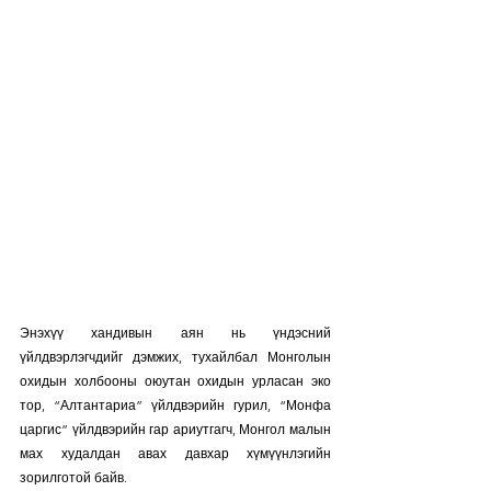
Энэхүү хандивын аян нь үндэсний 
үйлдвэрлэгчдийг дэмжих, тухайлбал Монголын 
охидын холбооны оюутан охидын урласан эко 
тор, “Алтантариа” үйлдвэрийн гурил, “Монфа 
царгис” үйлдвэрийн гар ариутгагч, Монгол малын 
мах худалдан авах давхар хүмүүнлэгийн 
зорилготой байв.  