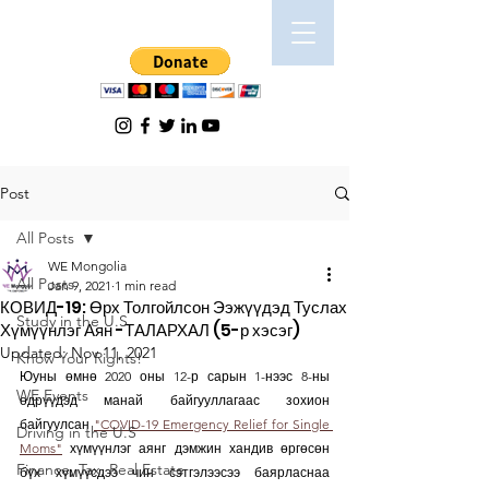
Post
All Posts
WE Mongolia
All Posts
Jan 9, 2021
1 min read
КОВИД-19: Өрх Толгойлсон Ээжүүдэд Туслах
Study in the U.S
Хүмүүнлэг Аян -ТАЛАРХАЛ (5-р хэсэг)
Updated:
Nov 11, 2021
Know Your Rights!
Юуны өмнө 2020 оны 12-р сарын 1-нээс 8-ны 
WE Events
өдрүүдэд манай байгууллагаас зохион 
байгуулсан 
"COVID-19 Emergency Relief for Single 
Driving in the U.S
Moms"
 хүмүүнлэг аянг дэмжин хандив өргөсөн 
Finance, Tax, Real Estate
бүх хүмүүсдээ чин сэтгэлээсээ баярласнаа 