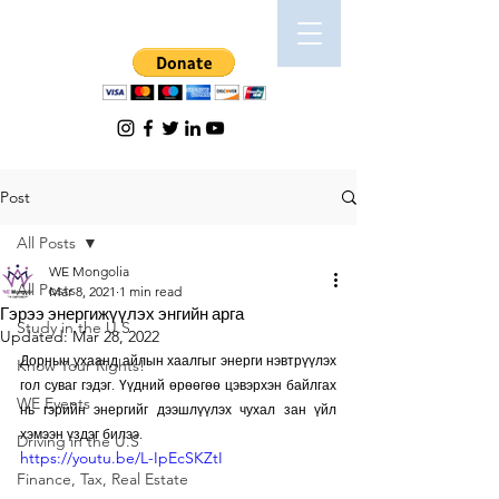
Post
All Posts
WE Mongolia
All Posts
Mar 8, 2021
1 min read
Гэрээ энергижүүлэх энгийн арга
Study in the U.S
Updated:
Mar 28, 2022
Дорнын ухаанд айлын хаалгыг энерги нэвтрүүлэх 
Know Your Rights!
гол суваг гэдэг. Үүдний өрөөгөө цэвэрхэн байлгах 
WE Events
нь гэрийн энергийг дээшлүүлэх чухал зан үйл 
хэмээн үздэг билээ. 
Driving in the U.S
https://youtu.be/L-IpEcSKZtI
Finance, Tax, Real Estate