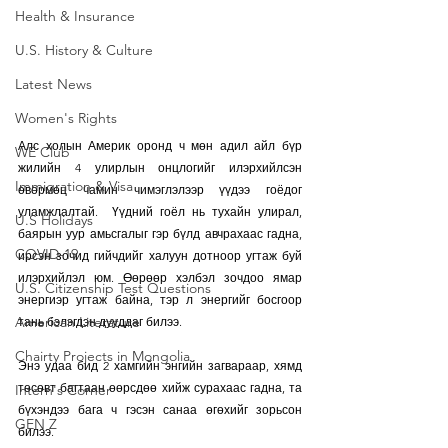
Health & Insurance
U.S. History & Culture
Latest News
Women's Rights
Алс холын Америк оронд ч мөн адил айл бүр  
WE Club
жилийн 4 улирлын онцлогийг илэрхийлсэн 
Immigration & Visa
өвөрмөц чамин чимэглэлээр үүдээ гоёдог 
уламжлалтай.  Үүдний гоёл нь тухайн улирал, 
U.S Holidays
баярын уур амьсгалыг гэр бүлд авчрахаас гадна, 
COVID-19
ирсэн зочид гийчдийг халуун дотноор угтаж буй 
илэрхийлэл юм. Өөрөөр хэлбэл зочдоо ямар 
U.S. Citizenship Test Questions
энергиэр угтаж байна, тэр л энергийг босгоор 
American Literature
тань бэлэгдэн дууддаг билээ. 
Chairty Projects in Mongolia
Энэ удаа бид 2 хамгийн энгийн загвараар, хямд 
төсөвт багтаан өөрсдөө хийж сурахаас гадна, та 
Intern's Corner
бүхэндээ бага ч гэсэн санаа өгөхийг зорьсон 
GEN Z
билээ. 