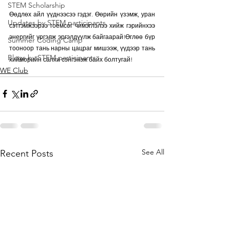
STEM Scholarship
Өөдлөх айл үүднээсээ гэдэг. Өөрийн үзэмж, уран 
Updates by STEM participants
сэтгэмжээрээ гоёмсог чимэглэлээ хийж гэрийнхээ 
энергийг үргэлж эргэлдүүлж байгаарай!Өглөө бүр 
Summer Coding Camp
тооноор тань нарны цацраг мишээж, үүдээр тань 
Blogs by STEM participants
хийморийн салхи сэнгэнэж байх болтугай!
WE Club
See All
Recent Posts