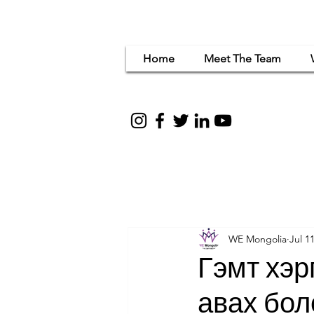
Home
Meet The Team
Women Em
for c
WE Mongolia
Jul 1
Гэмт хэр
авах бол