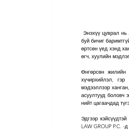
 Энэхүү цуврал нь Америк дахь Монгол хуулийн фирмтэй хамтран тус улсад амьдарч 
буй бичиг баримтгүй
өртсөн үед хэнд ха
өгч, хуулийн мэдлэг
Өнгөрсөн жилийн 
хүчирхийлэл, гэр
мэдээллээр ханган,
асуултууд боловч 
нийт цагаачдад түг
Эдгээр кэйсүүдтэй 
LAW GROUP P.C. -д