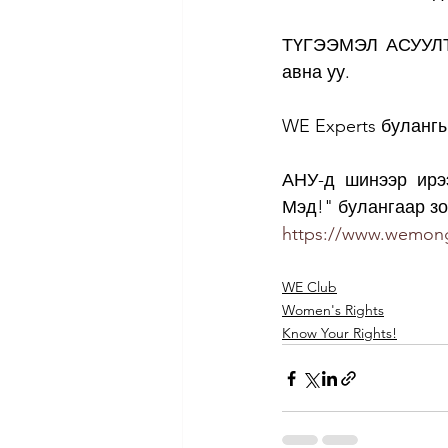
ТҮГЭЭМЭЛ АСУУЛТУ
авна уу.
WE Experts булангы
АНУ-д шинээр ирээ
Мэд!" булангаар зо
https://www.wemong
WE Club
Women's Rights
Know Your Rights!