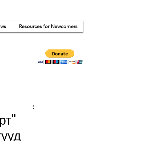
ws
Resources for Newcomers
ganized
ode.
рт"
тууд