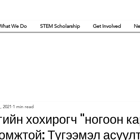
What We Do
STEM Scholarship
Get Involved
Ne
powerment Mongolia is a women-led nonprofit organization that is exclusively or
haritable and educational purposes under Article 501(c)(3) of the Internal Revenue C
1, 2021
1 min read
гийн хохирогч "ногоон ка
омжтой: Түгээмэл асуул