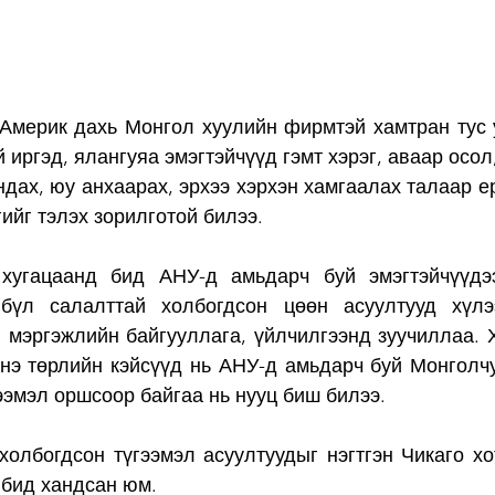
 иргэд, ялангуяа эмэгтэйчүүд гэмт хэрэг, аваар осол
ндах, юу анхаарах, эрхээ хэрхэн хамгаалах талаар е
ийг тэлэх зорилготой билээ. 
хугацаанд бид АНУ-д амьдарч буй эмэгтэйчүүдээ
 бүл салалттай холбогдсон цөөн асуултууд хүлээ
 мэргэжлийн байгууллага, үйлчилгээнд зуучиллаа. Х
энэ төрлийн кэйсүүд нь АНУ-д амьдарч буй Монголчу
ээмэл оршсоор байгаа нь нууц биш билээ. 
холбогдсон түгээмэл асуултуудыг нэгтгэн Чикаго хо
 бид хандсан юм.