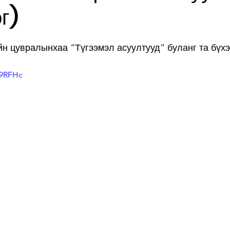
г)
н цувралынхаа “Түгээмэл асуултууд” буланг та бүхэ
t9RFHc