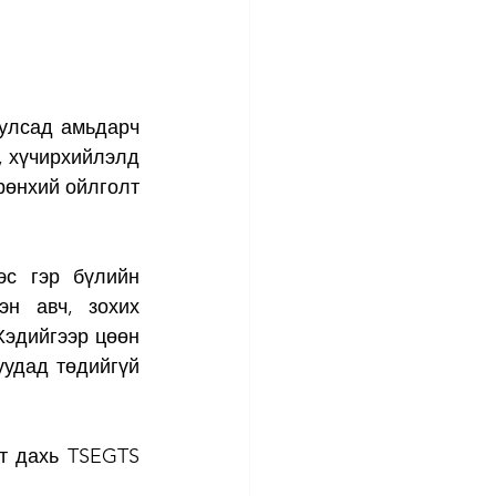
, хүчирхийлэлд 
рөнхий ойлголт 
с гэр бүлийн 
н авч, зохих 
эдийгээр цөөн 
удад төдийгүй 
т дахь TSEGTS 