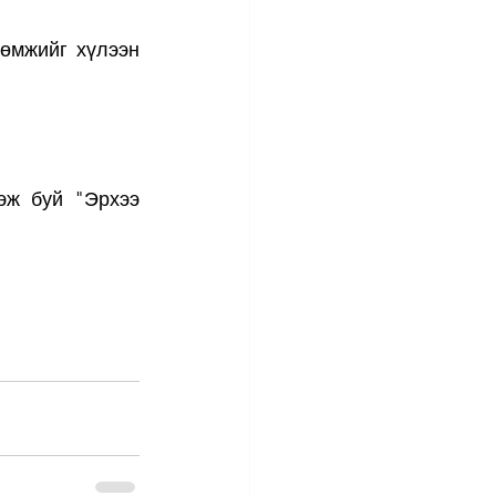
мжийг хүлээн 
ж буй "Эрхээ 