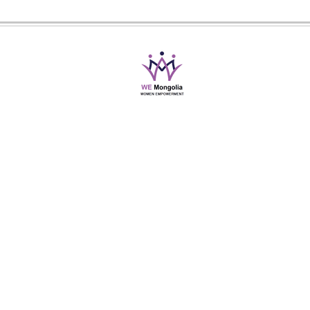
@2019-2026 Women Empowerment Mongolia
All Rights Reserved
info@wemongolia.org