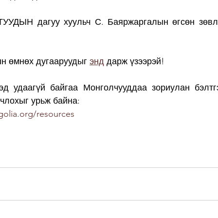
УДЫН дагуу хуульч С. Баяржаргалын өгсөн зөвлө
н өмнөх дугааруудыг 
энд
 дарж үзээрэй!
д удаагүй байгаа Монголчууддаа зориулан бэлтгэ
члохыг урьж байна: 
olia.org/resources