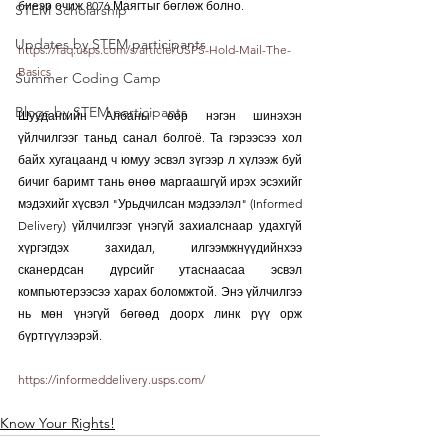
биеэр очиж 8076 Маягтыг бөглөж болно.
STEM Scholarship
Updates by STEM participants
https://faq.usps.com/s/article/USPS-Hold-Mail-The-
Basics
Summer Coding Camp
Blogs by STEM participants
Шуудангийн Албаны өөр нэгэн шинэхэн 
үйлчилгээг таньд санал болгоё. Та гэрээсээ хол 
байх хугацаанд ч юмуу эсвэл зүгээр л хүлээж буй 
бичиг баримт тань өнөө маргаашгүй ирэх эсэхийг 
мэдэхийг хүсвэл "Урьдчилсан мэдээлэл" (Informed 
Delivery) үйлчилгээг үнэгүй захиалснаар удахгүй 
хүргэгдэх захидал, илгээмжнүүдийнхээ 
сканердсан дүрсийг утаснаасаа эсвэл 
компьютерээсээ харах боломжтой. Энэ үйлчилгээ 
нь мөн үнэгүй бөгөөд доорх линк рүү орж 
бүртгүүлээрэй.
https://informeddelivery.usps.com/
Know Your Rights!