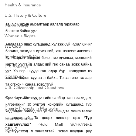
Health & Insurance
U.S. History & Culture
Та Зул Сарын амралтаар аялалд гарахаар 
Latest News
бэлтгэж байна уу?
Women's Rights
Аялалаар явах хугацаанд хүлээж буй чухал бичиг 
WE Club
баримт, захидал ирчих вий; хэн нэгнээс илгээсэн 
Immigration & Visa
Зул Сарын баярын бэлэг, мэндчилгээ, мөнгөний 
картыг хулгайд алдах вий гэж санаа зовж байна 
U.S Holidays
уу? Хэнээр шуудангаа өдөр бүр шалгуулах вэ 
COVID-19
хэмээн бодон суугаа л байх... Тэгвэл энэ талаар 
та огтхон ч санаа зоволтгүй. 
U.S. Citizenship Test Questions
American Literature
Орон нутгийн шуудангийн салбар таны захидал, 
илгээмжийг 30 хүртэл хоногийн хугацаанд түр 
Chairty Projects in Mongolia
хадгалдаг бөгөөд энэ үйлчилгээнд та мөнгө төлөх 
шаардлагагүй. Та доорх линкээр орж 
"Түр 
Intern's Corner
хадгалуулах"
 (Hold Mail) үйлчилгээнд 
GEN Z
бүртгүүлэхэд л хангалттай, эсвэл шуудан руу 