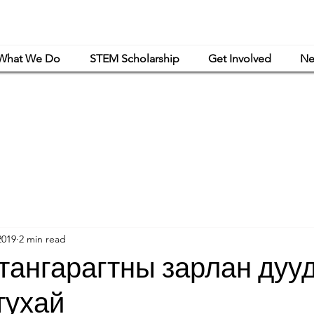
What We Do
STEM Scholarship
Get Involved
Ne
powerment Mongolia is a women-led nonprofit organization that is exclusively or
haritable and educational purposes under Article 501(c)(3) of the Internal Revenue C
2019
2 min read
ангарагтны зарлан дуу
тухай