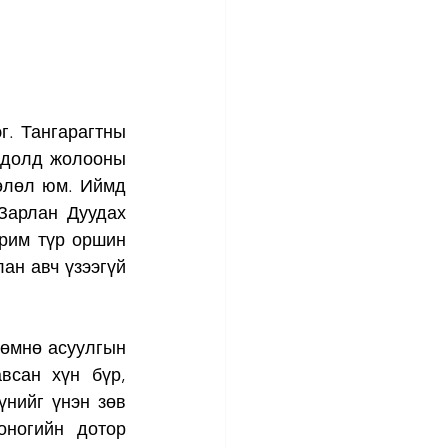
. Тангарагтны 
лдолд жолооны 
өлөл юм. Иймд 
арлан Дуудах 
рим түр оршин 
н авч үзээгүй 
өмнө асуулгын 
всан хүн бүр, 
нийг үнэн зөв 
ногийн дотор 