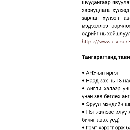
шуудангаар явуула
хариуцлага хүлээд
зарлан хүлээн ав
мэдээллээ өөрчлөх
өдрийг нь хойшлуул
https://www.uscourt
Тангарагтанд тав
• АНУ-ын иргэн
• Наад зах нь 18 на
• Англи хэлээр ун
үнэн зөв бөглөх ан
• Эрүүл мэндийн ш
• Нэг жилээс илүү 
бичиг авах үед)
• Гэмт хэрэгт орж б