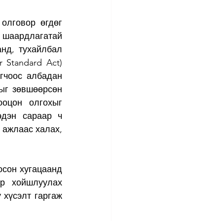
олговор өгдөг 
 шаардлагатай 
нд, тухайлбал 
Standard Act) 
гчоос албадан 
ыг зөвшөөрсөн 
оцон олгохыг 
дэн сараар ч 
ажлаас халах, 
осон хугацаанд 
р хойшлуулах 
 хүсэлт гаргаж 