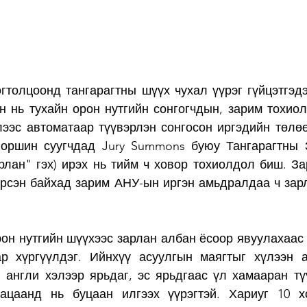
толцоонд тангарагтны шүүх чухал үүрэг гүйцэтгэдэг
н нь тухайн орон нутгийн сонгогчдын, зарим тохио
лээс автоматаар түүвэрлэн сонгосон иргэдийн төлө
оршин суугчдад Jury Summons буюу Тангарагтны З
рлан" гэх) ирэх нь тийм ч ховор тохиолдол биш. За
ирсэн байхад зарим АНУ-ын иргэн амьдралдаа ч зарла
он нутгийн шүүхээс зарлан албан ёсоор явуулахаас 
р хүргүүлдэг. Ийнхүү асуулгын маягтыг хүлээн а
 англи хэлээр ярьдаг, эс ярьдгаас үл хамааран түү
ацаанд нь буцаан илгээх үүрэгтэй. Хариуг 10 хо