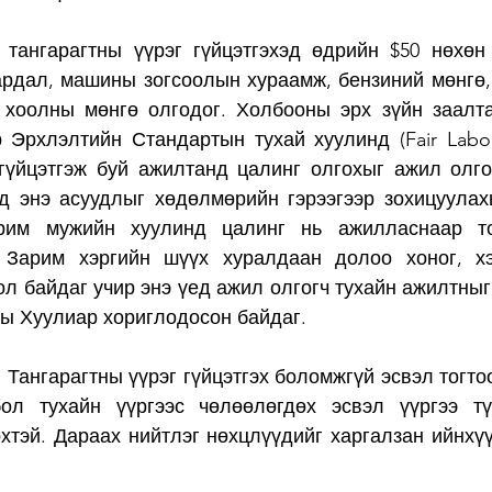
тангарагтны үүрэг гүйцэтгэхэд өдрийн $50 нөхөн 
ардал, машины зогсоолын хураамж, бензиний мөнгө,
 хоолны мөнгө олгодог. Холбооны эрх зүйн заалта
Эрхлэлтийн Стандартын тухай хуулинд (Fair Labor 
 гүйцэтгэж буй ажилтанд цалинг олгохыг ажил олго
д энэ асуудлыг хөдөлмөрийн гэрээгээр зохицуулах
рим мужийн хуулинд цалинг нь ажилласнаар то
 Зарим хэргийн шүүх хуралдаан долоо хоног, хэ
л байдаг учир энэ үед ажил олгогч тухайн ажилтныг 
ны Хуулиар хориглодосон байдаг.
 Тангарагтны үүрэг гүйцэтгэх боломжгүй эсвэл тогто
ол тухайн үүргээс чөлөөлөгдөх эсвэл үүргээ тү
рхтэй. Дараах нийтлэг нөхцлүүдийг харгалзан ийнхүү