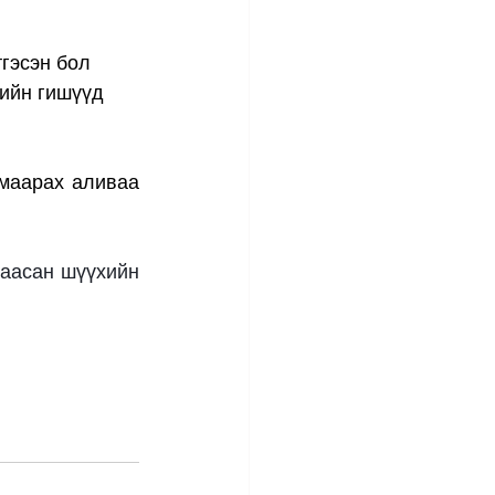
гэсэн бол
гийн гишүүд
маарах аливаа 
аасан шүүхийн 