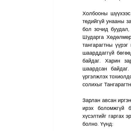
Холбооны шүүхээс 
төдийгүй унааны з
бол зочид буудал,
Шударга Хөдөлмөр 
тангарагтны үүрэг
шаарддаггүй бөгөө
байдаг. Харин за
шаардсан байдаг.
үргэлжлэх тохиолдо
солихыг Тангарагт
Зарлан авсан иргэн
ирэх боломжгүй б
хүсэлтийг гаргах э
болно. Үүнд: