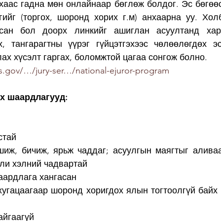
хаас гадна мөн онлайнаар бөглөж болдог. Эс бөгөөс
гийг (торгох, шоронд хорих г.м) анхаарна уу. Хол
сан бол доорх линкийг ашиглан асуултанд хари
, тангарагтны үүрэг гүйцэтгэхээс чөлөөлөгдөх эс
ах хүсэлт гаргах, боломжтой цагаа сонгож болно.
s.gov/…/jury-ser…/national-ejuror-program
их шаардлагууд:
стай
шиж, бичиж, ярьж чаддаг; асуулгын маягтыг аливаа
гли хэлний чадвартай
аардлага хангасан
хугацаагаар шоронд хоригдох ялын тогтоолгүй байх (
айгаагүй