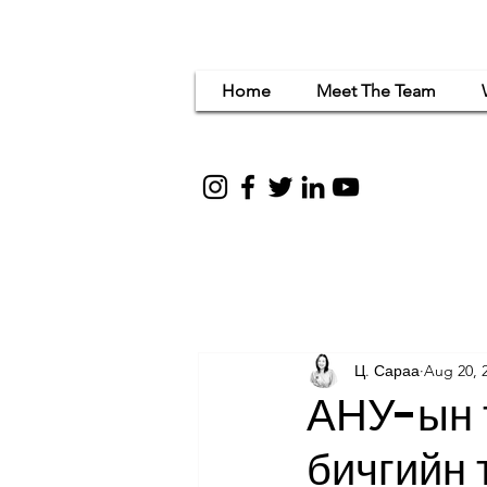
Home
Meet The Team
Women Em
for c
Ц. Сараа
Aug 20, 
АНУ-ын т
бичгийн 