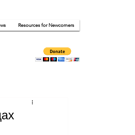
ws
Resources for Newcomers
ganized
ode.
дах