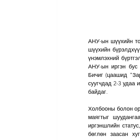
АНУ-ын шүүхийн тог
шүүхийн бүрэлдхүү
үнэмлэхний бүртгэ
АНУ-ын иргэн бус 
Бичиг (цаашид "За
суугчдад 2-3 удаа 
байдаг.
Холбооны болон ор
маягтыг шуудангаа
иргэншлийн статус,
бөглөн заасан хуг