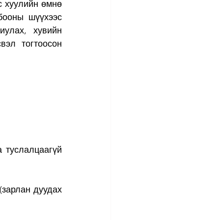
 хуулийн өмнө 
бооны шүүхээс 
улах, хувийн 
вэл тогтоосон 
 туслалцаагүй 
зарлан дуудах 