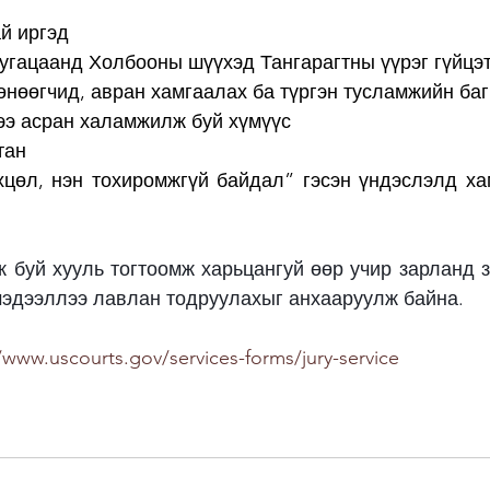
ай иргэд
угацаанд Холбооны шүүхэд Тангарагтны үүрэг гүйцэт
өнөөгчид, авран хамгаалах ба түргэн тусламжийн ба
ээ асран халамжилж буй хүмүүс
тан
хцөл, нэн тохиромжгүй байдал” гэсэн үндэслэлд ха
 буй хууль тогтоомж харьцангуй өөр учир зарланд з
мэдээллээ лавлан тодруулахыг анхааруулж байна.
/www.uscourts.gov/services-forms/jury-service