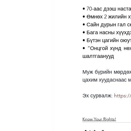
• 70-аас дээш наст
• Өмнөх 2 жилийн х
• Сайн дурын гал с
• Бага насны хүүхд
• Бүтэн цагийн оюу
• “Онцгой хүнд нө
шалтгаанууд
Муж бүрийн мөрдөж
цахим хуудаснаас 
Эх сурвалж: 
https:/
Know Your Rights!