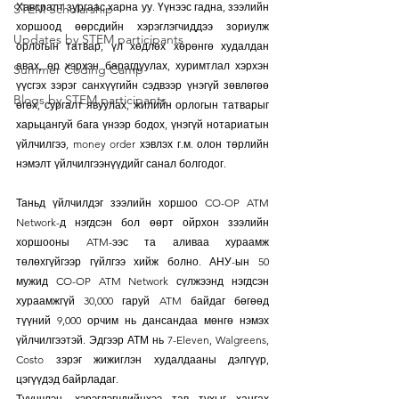
Хавсралт зургаас харна уу. Үүнээс гадна, зээлийн 
STEM Scholarship
хоршоод өөрсдийн хэрэглэгчиддээ зориулж 
Updates by STEM participants
орлогын татвар, үл хөдлөх хөрөнгө худалдан 
авах, өр хэрхэн барагдуулах, хуримтлал хэрхэн 
Summer Coding Camp
үүсгэх зэрэг санхүүгийн сэдвээр үнэгүй зөвлөгөө 
Blogs by STEM participants
өгөх, сургалт явуулах, жилийн орлогын татварыг 
харьцангуй бага үнээр бодох, үнэгүй нотариатын 
үйлчилгээ, money order хэвлэх г.м. олон төрлийн 
нэмэлт үйлчилгээнүүдийг санал болгодог.
Таньд үйлчилдэг зээлийн хоршоо CO-OP ATM 
Network-д нэгдсэн бол өөрт ойрхон зээлийн 
хоршооны ATM-ээс та аливаа хураамж 
төлөхгүйгээр гүйлгээ хийж болно. АНУ-ын 50 
мужид CO-OP ATM Network сүлжээнд нэгдсэн 
хураамжгүй 30,000 гаруй ATM байдаг бөгөөд 
түүний 9,000 орчим нь дансандаа мөнгө нэмэх 
үйлчилгээтэй. Эдгээр АТМ нь 7-Eleven, Walgreens, 
Costo зэрэг жижиглэн худалдааны дэлгүүр, 
цэгүүдэд байрладаг.
Түүнчлэн, хэрэглэгчдийнхээ тав тухыг хангах 