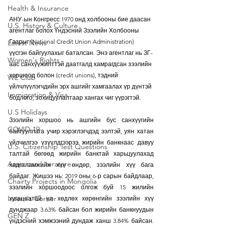
Health & Insurance
АНУ-ын Конгресс 1970 онд холбооны бие даасан 
U.S. History & Culture
агентлаг болох Үндэсний Зээлийн Холбооны 
Газрыг (National Credit Union Administration) 
Latest News
үүсгэн байгуулахыг баталсан. Энэ агентлаг нь ЗГ-
Women's Rights
аас санхүүжилттэй даатгалд хамрагдсан зээлийн 
хоршоод болон (credit unions), тэдний 
WE Club
үйлчлүүлэгчдийн эрх ашгийг хамгаалах үр дүнтэй 
Immigration & Visa
бодлого, зохицуулалтаар хангах чиг үүрэгтэй.
U.S Holidays
Зээлийн хоршоо нь ашгийн бус санхүүгийн 
COVID-19
байгууллага учир хэрэглэгчдэд ээлтэй, уян хатан 
үйлчилгээ үзүүлдгээрээ жирийн банкнаас давуу 
U.S. Citizenship Test Questions
талтай бөгөөд жирийн банктай харьцуулахад 
American Literature
хадгаламжийн хүү өндөр, зээлийн хүү бага 
байдаг. Жишээ нь: 2019 оны 6-р сарын байдлаар, 
Chairty Projects in Mongolia
зээлийн хоршоодоос олгож буй 15 жилийн 
Intern's Corner
хугацаатай үл хөдлөх хөрөнгийн зээлийн хүү 
дунджаар 3.63% байсан бол жирийн банкнуудын 
GEN Z
үндэсний хэмжээний дундаж ханш 3.84% байсан. 