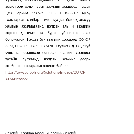
зорилгоор хэдэн зуун зээлийн хоршоод нэгдэн 
5,000 орчим “CO-OP Shared Branch” буюу 
“хамтарсан салбар” ажиллуулдаг бөгөөд энэхүү 
хамтын ажиллагаанд нэгдсэн аль ч зээлийн 
хоршоонд очиж та бүрэн үйлчилгээ авах 
боломжтой. Гэхдээ бүх зээлийн хоршоод CO-OP 
АTM, CO-OP SHARED BRANCH сүлжээнд нэгдээгүй 
учир та өөрийнхөө сонгосон зээлийн хоршоог 
тухайн сүлжээнд нэгдсэн эсэхийг доорх 
холбоосноос харахыг зөвлөж байна:
https://www.co-opfs.org/Solutions/Engage/CO-OP-
ATM-Network
Зээлийн Хоршоо болон Үндэсний Зээлийн 