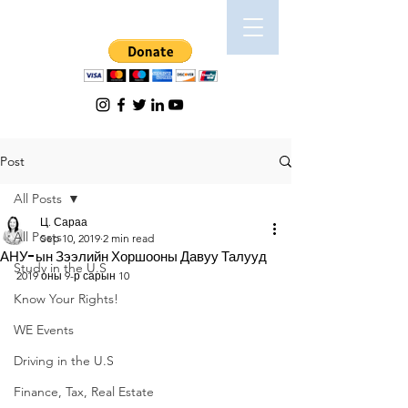
Post
All Posts
Ц. Сараа
All Posts
Sep 10, 2019
2 min read
АНУ-ын Зээлийн Хоршооны Давуу Талууд
Study in the U.S
2019 оны 9-р сарын 10
Know Your Rights!
WE Events
Driving in the U.S
Finance, Tax, Real Estate