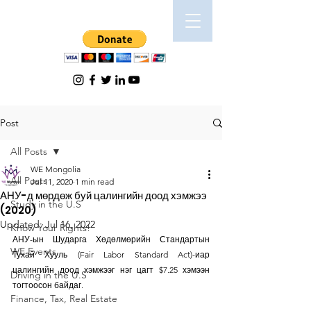
Post
All Posts
WE Mongolia
All Posts
Jul 11, 2020
1 min read
АНУ-д мөрдөж буй цалингийн доод хэмжээ
Study in the U.S
(2020)
Updated:
Jul 16, 2022
Know Your Rights!
АНУ-ын Шударга Хөдөлмөрийн Стандартын 
WE Events
Тухай Хууль (Fair Labor Standard Act)-иар 
цалингийн доод хэмжээг нэг цагт $7.25 хэмээн 
Driving in the U.S
тогтоосон байдаг.
Finance, Tax, Real Estate