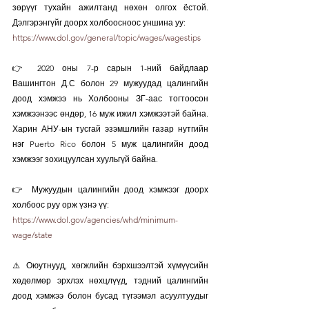
зөрүүг тухайн ажилтанд нөхөн олгох ёстой. 
Дэлгэрэнгүйг доорх холбоосноос уншина уу:
https://www.dol.gov/general/topic/wages/wagestips
👉 2020 оны 7-р сарын 1-ний байдлаар 
Вашингтон Д.С болон 29 мужуудад цалингийн 
доод хэмжээ нь Холбооны ЗГ-аас тогтоосон 
хэмжээнээс өндөр, 16 муж ижил хэмжээтэй байна. 
Харин АНУ-ын тусгай эзэмшлийн газар нутгийн 
нэг Puerto Rico болон 5 муж цалингийн доод 
хэмжээг зохицуулсан хуульгүй байна.
👉 Мужуудын цалингийн доод хэмжээг доорх 
холбоос руу орж үзнэ үү:
https://www.dol.gov/agencies/whd/minimum-
wage/state
⚠️ Оюутнууд, хөгжлийн бэрхшээлтэй хүмүүсийн 
хөдөлмөр эрхлэх нөхцлүүд, тэдний цалингийн 
доод хэмжээ болон бусад түгээмэл асуултуудыг 