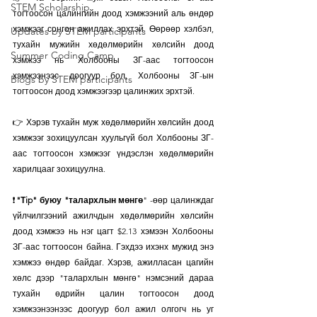
STEM Scholarship
тогтоосон цалингийн доод хэмжээний аль өндөр 
хэмжээг сонгон ажиллах эрхтэй. Өөрөөр хэлбэл, 
Updates by STEM participants
тухайн мужийн хөдөлмөрийн хөлсийн доод 
Summer Coding Camp
хэмжээ нь Холбооны ЗГ-аас тогтоосон 
хэмжээнээс доогуур бол, Холбооны ЗГ-ын 
Blogs by STEM participants
тогтоосон доод хэмжээгээр цалинжих эрхтэй.
👉 Хэрэв тухайн муж хөдөлмөрийн хөлсийн доод 
хэмжээг зохицуулсан хуульгүй бол Холбооны ЗГ-
аас тогтоосон хэмжээг үндэслэн хөдөлмөрийн 
харилцааг зохицуулна.
❗
"Тip" буюу "талархлын мөнгө
" -өөр цалинждаг 
үйлчилгээний ажилчдын хөдөлмөрийн хөлсийн 
доод хэмжээ нь нэг цагт $2.13 хэмээн Холбооны 
ЗГ-аас тогтоосон байна. Гэхдээ ихэнх мужид энэ 
хэмжээ өндөр байдаг. Хэрэв, ажилласан цагийн 
хөлс дээр "талархлын мөнгө" нэмсэний дараа 
тухайн өдрийн цалин тогтоосон доод 
хэмжээнээнээс доогуур бол ажил олгогч нь уг 