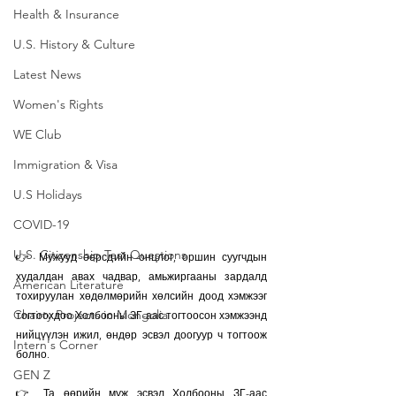
Health & Insurance
U.S. History & Culture
Latest News
Women's Rights
WE Club
Immigration & Visa
U.S Holidays
COVID-19
U.S. Citizenship Test Questions
👉 Мужууд өөрсдийн онцлог, оршин суугчдын 
худалдан авах чадвар, амьжиргааны зардалд 
American Literature
тохируулан хөдөлмөрийн хөлсийн доод хэмжээг 
Chairty Projects in Mongolia
тогтоохдоо Холбооны ЗГ-аас тогтоосон хэмжээнд 
нийцүүлэн ижил, өндөр эсвэл доогуур ч тогтоож 
Intern's Corner
болно.
GEN Z
👉 Та өөрийн муж эсвэл Холбооны ЗГ-аас 