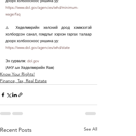
доорх холбоосноос уншина уу:
https://www.dol.gov/agencies/whd/minimum-
wage/faq
⚠️ Хөдөлмөрийн хөлсний доод хэмжээтэй 
холбогдсон санал, гомдлыг хэрхэн гаргах талаар 
доорх холбоосноос уншина уу:
https://www.dol.gov/agencies/whd/state
Эх сурвалж: 
dol.gov
(АНУ-ын Хөдөлмөрийн Яам)
Know Your Rights!
Finance, Tax, Real Estate
See All
Recent Posts