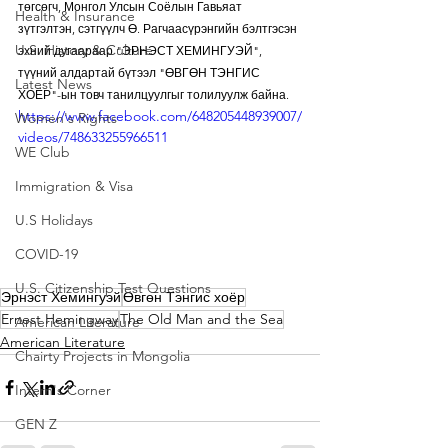
төгсөгч, Монгол Улсын Соёлын Гавьяат 
Health & Insurance
зүтгэлтэн, сэтгүүлч Ө. Рагчаасүрэнгийн бэлтгэсэн 
U.S. History & Culture
эхний дугаараар "ЭРНЭСТ ХЕМИНГУЭЙ", 
түүний алдартай бүтээл "ӨВГӨН ТЭНГИС 
Latest News
ХОЁР"-ын товч танилцуулгыг толилуулж байна.
https://www.facebook.com/648205448939007/
Women's Rights
videos/748633255966511
WE Club
Immigration & Visa
U.S Holidays
COVID-19
U.S. Citizenship Test Questions
Эрнэст Хемингуэй
Өвгөн Тэнгис хоёр
Ernest Hemingway
The Old Man and the Sea
American Literature
American Literature
Chairty Projects in Mongolia
Intern's Corner
GEN Z