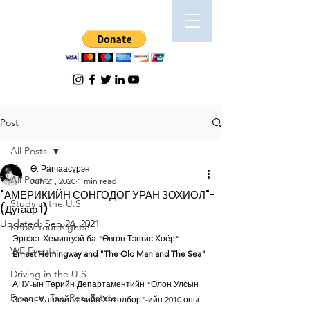
Post
All Posts
Ө. Рагчаасүрэн
All Posts
Jun 21, 2020
1 min read
"АМЕРИКИЙН СОНГОДОГ УРАН ЗОХИОЛ"-
Study in the U.S
(Дугаар 1)
Updated:
Sep 24, 2021
Know Your Rights!
Эрнэст Хемингуэй ба "Өвгөн Тэнгис Хоёр"
WE Events
Ernest Hemingway and "The Old Man and The Sea"
Driving in the U.S
АНУ-ын Төрийн Департаментийн "Олон Улсын 
Finance, Tax, Real Estate
Зочин Манлайлагчийн Хөтөлбөр"-ийн 2010 оны 