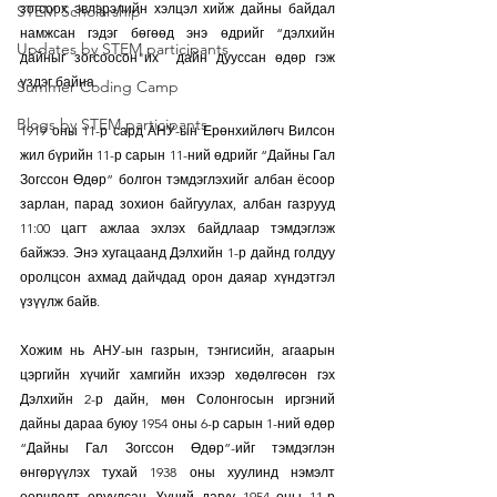
зогсоох эвлэрэлийн хэлцэл хийж дайны байдал 
STEM Scholarship
намжсан гэдэг бөгөөд энэ өдрийг “дэлхийн 
Updates by STEM participants
дайныг зогсоосон"их  дайн дууссан өдөр гэж 
үздэг байна.
Summer Coding Camp
Blogs by STEM participants
1919 оны 11-р сард АНУ-ын Ерөнхийлөгч Вилсон 
жил бүрийн 11-р сарын 11-ний өдрийг “Дайны Гал 
Зогссон Өдөр” болгон тэмдэглэхийг албан ёсоор 
зарлан, парад зохион байгуулах, албан газрууд 
11:00 цагт ажлаа эхлэх байдлаар тэмдэглэж 
байжээ. Энэ хугацаанд Дэлхийн 1-р дайнд голдуу 
оролцсон ахмад дайчдад орон даяар хүндэтгэл 
үзүүлж байв.
Хожим нь АНУ-ын газрын, тэнгисийн, агаарын 
цэргийн хүчийг хамгийн ихээр хөдөлгөсөн гэх 
Дэлхийн 2-р дайн, мөн Солонгосын иргэний 
дайны дараа буюу 1954 оны 6-р сарын 1-ний өдөр 
“Дайны Гал Зогссон Өдөр”-ийг тэмдэглэн 
өнгөрүүлэх тухай 1938 оны хуулинд нэмэлт 
өөрчлөлт оруулсан. Үүний дагуу 1954 оны 11-р 