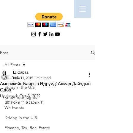
Post
All Posts
Ц. Сараа
All Posts
Nov 11, 2019
1 min read
Америкийн Баярын Өдрүүд: Ахмад Дайчдын
Study in the U.S
Өдөр
Updated:
Oct 3, 2022
Know Your Rights!
2019 оны 11-р сарын 11 
WE Events
Driving in the U.S
Finance, Tax, Real Estate