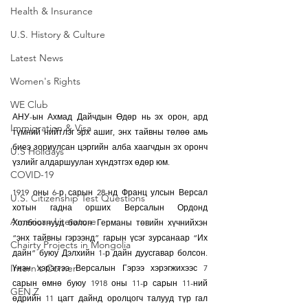
Health & Insurance
U.S. History & Culture
Latest News
Women's Rights
WE Club
АНУ-ын Ахмад Дайчдын Өдөр нь эх орон, ард 
Immigration & Visa
түмний нийтлэг эрх ашиг, энх тайвны төлөө амь 
биеэ зориулсан цэргийн алба хаагчдын эх оронч 
U.S Holidays
үзлийг алдаршуулан хүндэтгэх өдөр юм.
COVID-19
1919 оны 6-р сарын 28-нд Франц улсын Версал 
U.S. Citizenship Test Questions
хотын гадна орших Версалын Ордонд 
American Literature
Холбоотнууд болон Германы төвийн хүчнийхэн 
“энх тайвны гэрээнд” гарын үсэг зурсанаар “Их 
Chairty Projects in Mongolia
дайн” буюу Дэлхийн 1-р дайн дуусгавар болсон. 
Intern's Corner
Үнэн хэрэгтээ Версалын Гэрээ хэрэгжихээс 7 
сарын өмнө буюу 1918 оны 11-р сарын 11-ний 
GEN Z
өдрийн 11 цагт дайнд оролцогч талууд түр гал 