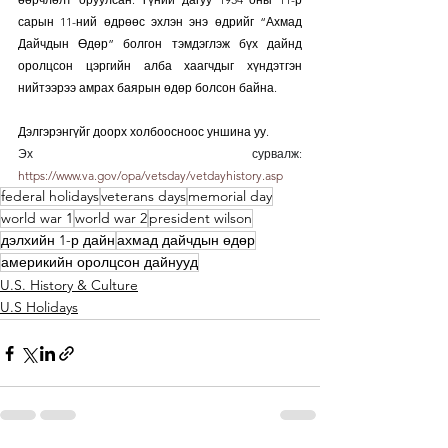
сарын 11-ний өдрөөс эхлэн энэ өдрийг “Ахмад 
Дайчдын Өдөр” болгон тэмдэглэж бүх дайнд 
оролцсон цэргийн алба хаагчдыг хүндэтгэн 
нийтээрээ амрах баярын өдөр болсон байна. 
Дэлгэрэнгүйг доорх холбоосноос уншина уу.
Эх сурвалж: 
https://www.va.gov/opa/vetsday/vetdayhistory.asp
federal holidays
veterans days
memorial day
world war 1
world war 2
president wilson
дэлхийн 1-р дайн
ахмад дайчдын өдөр
америкийн оролцсон дайнууд
U.S. History & Culture
U.S Holidays